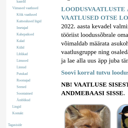
kaardil
LOODUSVAATLUSTE 
Viimased vaatlused
Kõik vaatlused
VAATLUSED OTSE LO
Kaitsealused liigid
2022. aasta kevadel valm
Imetajad
tööriist loodussõbrale om
Kahepaiksed
Kalad
võimaldab määrata asukohta
Kiilid
vaatlusgruppe ning osaled
Liblikad
ja lae alla uus äpp juba tä
Limused
Linnud
Soovi korral tutvu lood
Putukad
Roomajad
NB! VAATLUSE SISES
Seened
ANDMEBAASI SISSE
.
Soontaimed
Ämblikud
Lingid
Kontakt
Tagasiside