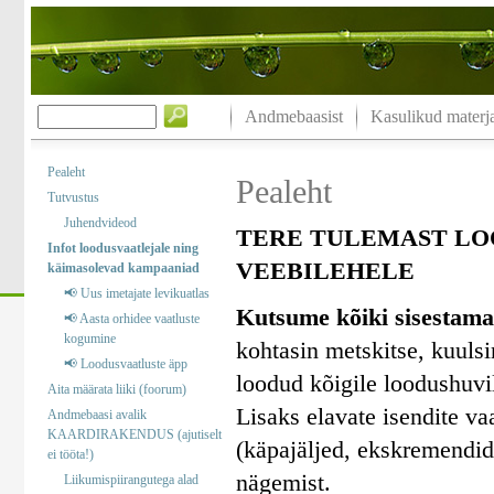
Andmebaasist
Kasulikud materja
Pealeht
Pealeht
Tutvustus
Juhendvideod
TERE TULEMAST LO
Infot loodusvaatlejale ning
VEEBILEHELE
käimasolevad kampaaniad
📢 Uus imetajate levikuatlas
Kutsume kõiki sisestama
📢 Aasta orhidee vaatluste
kogumine
kohtasin metskitse, kuuls
📢 Loodusvaatluste äpp
loodud kõigile loodushuvil
Aita määrata liiki (foorum)
Lisaks elavate isendite va
Andmebaasi avalik
KAARDIRAKENDUS (ajutiselt
(käpajäljed, ekskremendid)
ei tööta!)
nägemist.
Liikumispiirangutega alad