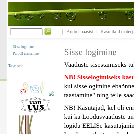
Andmebaasist
Kasulikud materja
Sisse logimine
Sisse logimine
Parooli taastamine
Vaatluste sisestamiseks tu
Tagasiside
NB! Sisselogimiseks ka
kui sisselogimine ebaõnne
taastamine" ning teile saa
NB! Kasutajad, kel oli en
kui ka Loodusvaatluste a
logida EELISe kasutajanim