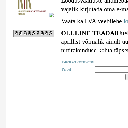
Loodusvaatluste andmebaa
vajalik kirjutada oma e-ma
Vaata ka LVA veebilehe
k
OLULINE TEADA!
Uuek
233321322
aprillist võimalik ainult
nutirakenduse kohta täps
E-mail või kasutajanimi
Parool