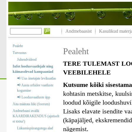
Andmebaasist
Kasulikud materja
Pealeht
Pealeht
Tutvustus
Juhendvideod
TERE TULEMAST LO
Infot loodusvaatlejale ning
VEEBILEHELE
käimasolevad kampaaniad
📢 Uus imetajate levikuatlas
Kutsume kõiki sisestama
📢 Aasta orhidee vaatluste
kogumine
kohtasin metskitse, kuuls
📢 Loodusvaatluste äpp
loodud kõigile loodushuvil
Aita määrata liiki (foorum)
Lisaks elavate isendite va
Andmebaasi avalik
KAARDIRAKENDUS (ajutiselt
(käpajäljed, ekskremendid)
ei tööta!)
nägemist.
Liikumispiirangutega alad