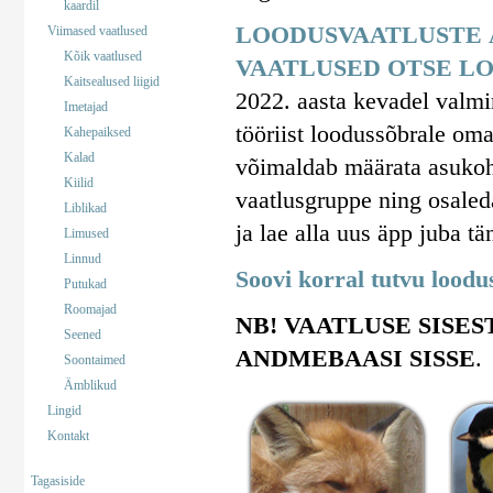
kaardil
LOODUSVAATLUSTE 
Viimased vaatlused
Kõik vaatlused
VAATLUSED OTSE LO
Kaitsealused liigid
2022. aasta kevadel valm
Imetajad
tööriist loodussõbrale om
Kahepaiksed
Kalad
võimaldab määrata asukohta
Kiilid
vaatlusgruppe ning osaled
Liblikad
ja lae alla uus äpp juba tä
Limused
Linnud
Soovi korral tutvu lood
Putukad
Roomajad
NB! VAATLUSE SISES
Seened
ANDMEBAASI SISSE
.
Soontaimed
Ämblikud
Lingid
Kontakt
Tagasiside