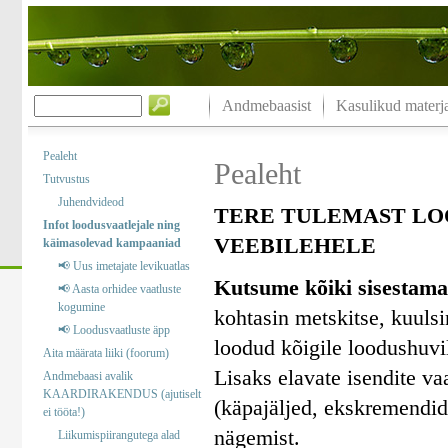
Andmebaasist
Kasulikud materja
Pealeht
Pealeht
Tutvustus
Juhendvideod
TERE TULEMAST LO
Infot loodusvaatlejale ning
VEEBILEHELE
käimasolevad kampaaniad
📢 Uus imetajate levikuatlas
Kutsume kõiki sisestama
📢 Aasta orhidee vaatluste
kogumine
kohtasin metskitse, kuuls
📢 Loodusvaatluste äpp
loodud kõigile loodushuvil
Aita määrata liiki (foorum)
Lisaks elavate isendite va
Andmebaasi avalik
KAARDIRAKENDUS (ajutiselt
(käpajäljed, ekskremendid)
ei tööta!)
nägemist.
Liikumispiirangutega alad