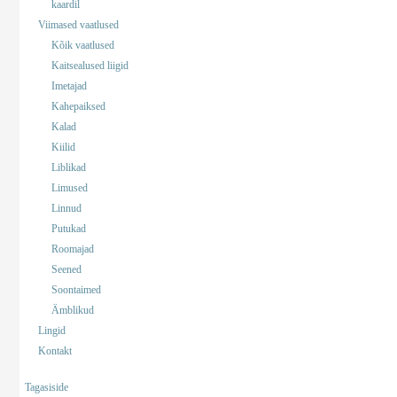
kaardil
Viimased vaatlused
Kõik vaatlused
Kaitsealused liigid
Imetajad
Kahepaiksed
Kalad
Kiilid
Liblikad
Limused
Linnud
Putukad
Roomajad
Seened
Soontaimed
Ämblikud
Lingid
Kontakt
Tagasiside