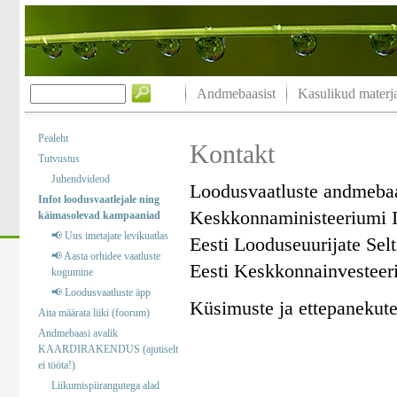
Andmebaasist
Kasulikud materja
Pealeht
Kontakt
Tutvustus
Juhendvideod
Loodusvaatluste andmeba
Infot loodusvaatlejale ning
Keskkonnaministeeriumi I
käimasolevad kampaaniad
📢 Uus imetajate levikuatlas
Eesti Looduseuurijate Sel
📢 Aasta orhidee vaatluste
Eesti Keskkonnainvesteer
kogumine
📢 Loodusvaatluste äpp
Küsimuste ja ettepanekute 
Aita määrata liiki (foorum)
Andmebaasi avalik
KAARDIRAKENDUS (ajutiselt
ei tööta!)
Liikumispiirangutega alad