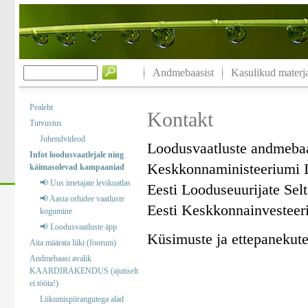
Andmebaasist
Kasulikud materja
Pealeht
Kontakt
Tutvustus
Juhendvideod
Loodusvaatluste andmeba
Infot loodusvaatlejale ning
Keskkonnaministeeriumi I
käimasolevad kampaaniad
📢 Uus imetajate levikuatlas
Eesti Looduseuurijate Sel
📢 Aasta orhidee vaatluste
Eesti Keskkonnainvesteer
kogumine
📢 Loodusvaatluste äpp
Küsimuste ja ettepanekute 
Aita määrata liiki (foorum)
Andmebaasi avalik
KAARDIRAKENDUS (ajutiselt
ei tööta!)
Liikumispiirangutega alad