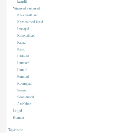
kaardil
Viimased vaatlused
Kõik vaatlused
Kaitsealused liigid
Imetajad
Kahepaiksed
Kalad
Kiilid
Liblikad
Limused
Linnud
Putukad
Roomajad
Seened
Soontaimed
Ämblikud
Lingid
Kontakt
Tagasiside