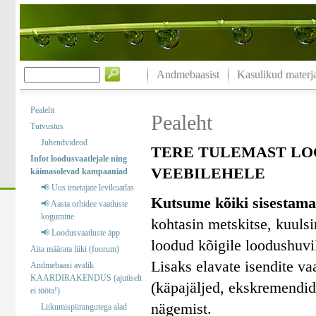
Andmebaasist
Kasulikud materja
Pealeht
Pealeht
Tutvustus
Juhendvideod
TERE TULEMAST LO
Infot loodusvaatlejale ning
VEEBILEHELE
käimasolevad kampaaniad
📢 Uus imetajate levikuatlas
Kutsume kõiki sisestama
📢 Aasta orhidee vaatluste
kogumine
kohtasin metskitse, kuuls
📢 Loodusvaatluste äpp
loodud kõigile loodushuvil
Aita määrata liiki (foorum)
Lisaks elavate isendite va
Andmebaasi avalik
KAARDIRAKENDUS (ajutiselt
(käpajäljed, ekskremendid)
ei tööta!)
nägemist.
Liikumispiirangutega alad