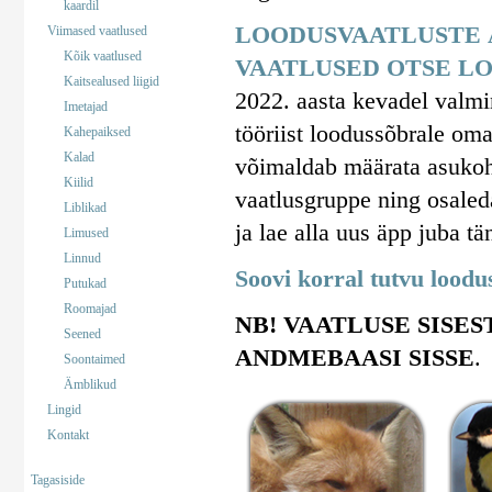
kaardil
LOODUSVAATLUSTE 
Viimased vaatlused
Kõik vaatlused
VAATLUSED OTSE LO
Kaitsealused liigid
2022. aasta kevadel valm
Imetajad
tööriist loodussõbrale om
Kahepaiksed
Kalad
võimaldab määrata asukohta
Kiilid
vaatlusgruppe ning osaled
Liblikad
ja lae alla uus äpp juba tä
Limused
Linnud
Soovi korral tutvu lood
Putukad
Roomajad
NB! VAATLUSE SISES
Seened
ANDMEBAASI SISSE
.
Soontaimed
Ämblikud
Lingid
Kontakt
Tagasiside