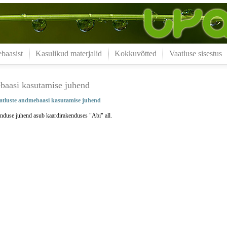
aasist
Kasulikud materjalid
Kokkuvõtted
Vaatluse sisestus
aasi kasutamise juhend
tluste andmebaasi kasutamise juhend
nduse juhend asub kaardirakenduses "Abi" all.