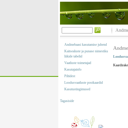
Andmeb
Andmebaasi kasutamise juhend
Andmeb
Kaitsealuste ja punase nimestiku
liikide tabelid
Loodusvaa
Vaatluste toimetajad
Kaardirake
Kasutajainfo
Piltidest
Loodusvaatluste postkaardid
Kasutustingimused
Tagasiside