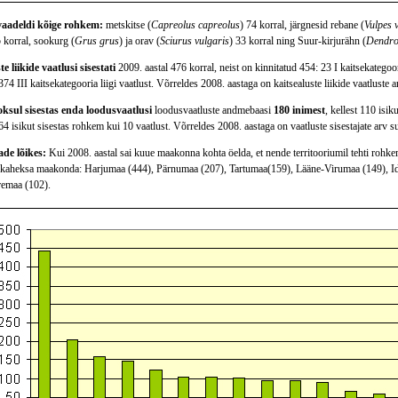
vaadeldi kõige rohkem:
metskitse (
Capreolus capreolus
) 74 korral, järgnesid rebane (
Vulpes 
5 korral, sookurg (
Grus grus
) ja orav (
Sciurus vulgaris
) 33 korral ning Suur-kirjurähn (
Dendro
e liikide vaatlusi sisestati
2009. aastal 476 korral, neist on kinnitatud 454: 23 I kaitsekategooria
 374 III kaitsekategooria liigi vaatlust. Võrreldes 2008. aastaga on kaitsealuste liikide vaatluste
oksul sisestas enda loodusvaatlusi
loodusvaatluste andmebaasi
180 inimest
, kellest 110 isik
 isikut sisestas rohkem kui 10 vaatlust. Võrreldes 2008. aastaga on vaatluste sisestajate arv 
e lõikes:
Kui 2008. aastal sai kuue maakonna kohta öelda, et nende territooriumil tehti rohkem 
 kaheksa maakonda: Harjumaa (444), Pärnumaa (207), Tartumaa(159), Lääne-Virumaa (149), I
remaa (102).