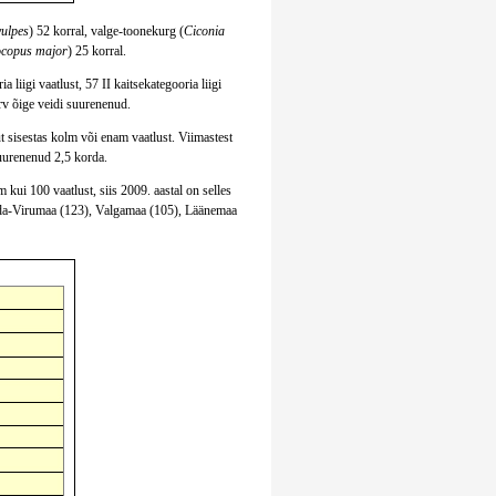
vulpes
) 52 korral, valge-toonekurg (
Ciconia
copus major
) 25 korral.
 liigi vaatlust, 57 II kaitsekategooria liigi
 arv õige veidi suurenenud.
ut sisestas kolm või enam vaatlust. Viimastest
suurenenud 2,5 korda.
kui 100 vaatlust, siis 2009. aastal on selles
da-Virumaa (123), Valgamaa (105), Läänemaa