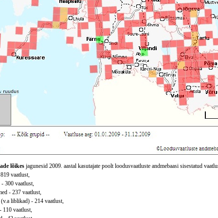
ade lõikes
jagunesid 2009. aastal kasutajate poolt loodusvaatluste andmebaasi sisestatud vaatlu
 819 vaatlust,
 - 300 vaatlust,
ed - 237 vaatlust,
(v.a liblikad) - 214 vaatlust,
- 110 vaatlust,