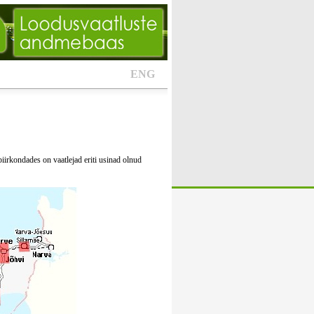
ENG
piirkondades on vaatlejad eriti usinad olnud