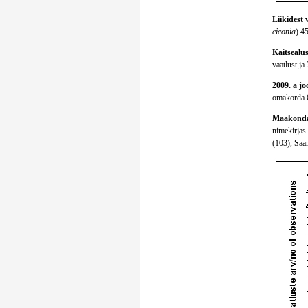
Liikidest 
ciconia
) 4
Kaitsealust
vaatlust ja
2009. a jo
omakorda 64
Maakondad
nimekirjas
(103), Saa