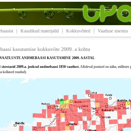
aasist
Kasulikud materjalid
Kokkuvõtted
Vaatluse sisestus
aasi kasutamise kokkuvõte 2009. a kohta
VAATLUSTE ANDMEBAASI KASUTAMINE 2009. AASTAL
sisestasid 2009.a. jooksul andmebaasi 1850 vaatlust.
Alloleval joonisel on näha, millistes 
ja kollased ruudud).