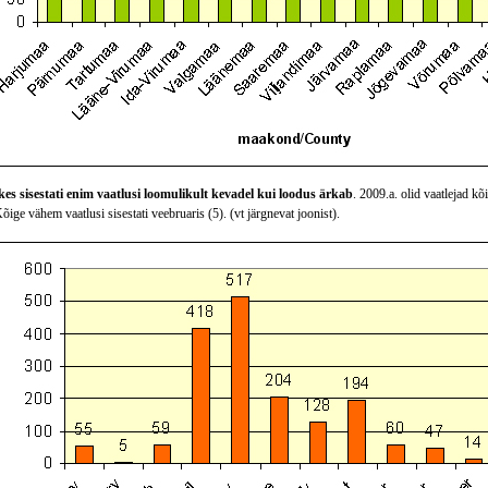
es sisestati enim vaatlusi loomulikult kevadel kui loodus ärkab
. 2009.a. olid vaatlejad kõ
Kõige vähem vaatlusi sisestati veebruaris (5). (vt järgnevat joonist).