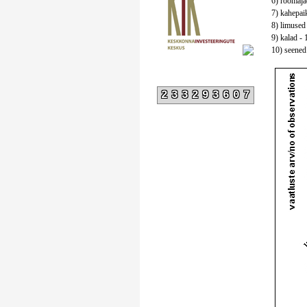
6) roomajad
7) kahepaik
8) limused 
9) kalad - 
10) seened 
233293607