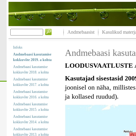
Andmebaasist
Kasulikud materja
Infoks
Andmebaasi kasuta
Andmebaasi kasutamise
kokkuvõte 2019. a kohta
LOODUSVAATLUSTE A
Andmebaasi kasutamise
kokkuvõte 2018. a kohta
Kasutajad sisestasid 200
Andmebaasi kasutamise
kokkuvõte 2017. a kohta
joonisel on näha, milliste
Andmebaasi kasutamise
ja kollased ruudud).
kokkuvõte 2016. a kohta
Andmebaasi kasutamise
kokkuvõte 2015. a kohta
Andmebaasi kasutamise
kokkuvõte 2014. a kohta
Andmebaasi kasutamise
kokkuvõte 2013. a kohta