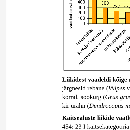
Liikidest vaadeldi kõige
järgnesid rebane (
Vulpes v
korral, sookurg (
Grus gru
kirjurähn (
Dendrocopus m
Kaitsealuste liikide vaatlu
454: 23 I kaitsekategooria 