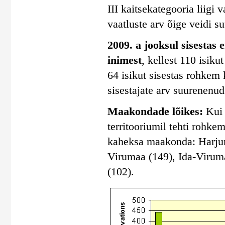
III kaitsekategooria liigi 
vaatluste arv õige veidi s
2009. a jooksul sisestas 
inimest
, kellest 110 isik
64 isikut sisestas rohkem 
sisestajate arv suurenenud
Maakondade lõikes:
Kui 
territooriumil tehti rohkem
kaheksa maakonda: Harjum
Virumaa (149), Ida-Virum
(102).