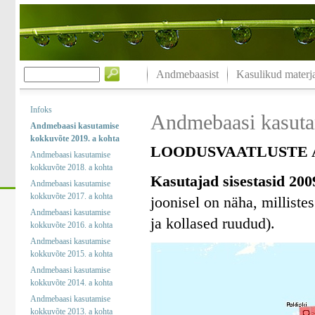
Andmebaasist
Kasulikud materja
Infoks
Andmebaasi kasuta
Andmebaasi kasutamise
kokkuvõte 2019. a kohta
LOODUSVAATLUSTE A
Andmebaasi kasutamise
kokkuvõte 2018. a kohta
Kasutajad sisestasid 200
Andmebaasi kasutamise
kokkuvõte 2017. a kohta
joonisel on näha, milliste
Andmebaasi kasutamise
ja kollased ruudud).
kokkuvõte 2016. a kohta
Andmebaasi kasutamise
kokkuvõte 2015. a kohta
Andmebaasi kasutamise
kokkuvõte 2014. a kohta
Andmebaasi kasutamise
kokkuvõte 2013. a kohta