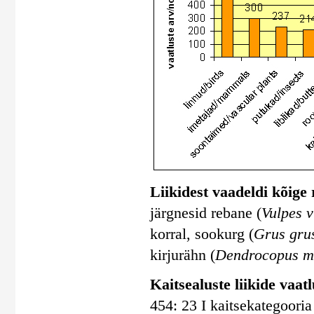
Liikidest vaadeldi kõige
järgnesid rebane (
Vulpes v
korral, sookurg (
Grus gru
kirjurähn (
Dendrocopus m
Kaitsealuste liikide vaatlu
454: 23 I kaitsekategooria 