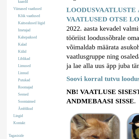
kaardil
LOODUSVAATLUSTE 
Viimased vaatlused
Kõik vaatlused
VAATLUSED OTSE LO
Kaitsealused liigid
2022. aasta kevadel valm
Imetajad
tööriist loodussõbrale om
Kahepaiksed
Kalad
võimaldab määrata asukohta
Kiilid
vaatlusgruppe ning osaled
Liblikad
ja lae alla uus äpp juba tä
Limused
Linnud
Soovi korral tutvu lood
Putukad
Roomajad
NB! VAATLUSE SISES
Seened
ANDMEBAASI SISSE
.
Soontaimed
Ämblikud
Lingid
Kontakt
Tagasiside