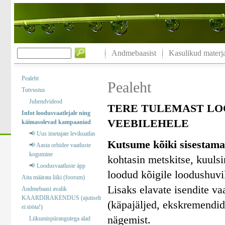
Andmebaasist
Kasulikud materja
Pealeht
Pealeht
Tutvustus
Juhendvideod
TERE TULEMAST LO
Infot loodusvaatlejale ning
VEEBILEHELE
käimasolevad kampaaniad
📢 Uus imetajate levikuatlas
Kutsume kõiki sisestama
📢 Aasta orhidee vaatluste
kogumine
kohtasin metskitse, kuuls
📢 Loodusvaatluste äpp
loodud kõigile loodushuvil
Aita määrata liiki (foorum)
Lisaks elavate isendite va
Andmebaasi avalik
KAARDIRAKENDUS (ajutiselt
(käpajäljed, ekskremendid)
ei tööta!)
nägemist.
Liikumispiirangutega alad