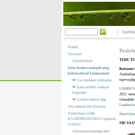
Andmeb
Pealeht
Pealeh
Tutvustus
TERE T
Juhendvideod
Infot loodusvaatlejale ning
Kutsume k
käimasolevad kampaaniad
Andmebaas o
tegevusjälg
📢 Uus imetajate levikuatlas
📢 Aasta orhidee vaatluste
LOODUS
kogumine
2022. aast
📢 Loodusvaatluste äpp
võimaldab m
Loodusve
Aita määrata liiki (foorum)
Andmebaasi avalik
Soovi kor
KAARDIRAKENDUS (ajutiselt
NB! VAA
ei tööta!)
Liikumispiirangutega alad