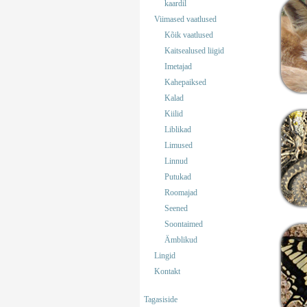
kaardil
Viimased vaatlused
Kõik vaatlused
Kaitsealused liigid
Imetajad
Kahepaiksed
Kalad
Kiilid
Liblikad
Limused
Linnud
Putukad
Roomajad
Seened
Soontaimed
Ämblikud
Lingid
Kontakt
Tagasiside