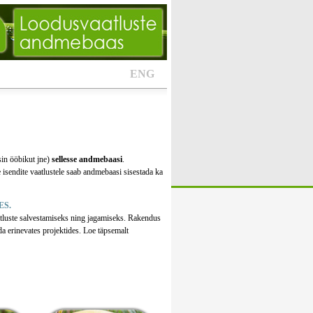
ENG
sin ööbikut jne)
sellesse andmebaasi
.
 isendite vaatlustele saab andmebaasi sisestada ka
ES.
tluste salvestamiseks ning jagamiseks. Rakendus
da erinevates projektides. Loe täpsemalt