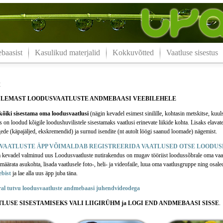
aasist
Kasulikud materjalid
Kokkuvõtted
Vaatluse sisestus
t
ULEMAST LOODUSVAATLUSTE ANDMEBAASI VEEBILEHELE
õiki sisestama oma loodusvaatlusi
(nägin kevadel esimest sinilille, kohtasin metskitse, kuul
n loodud kõigile loodushuvilistele sisestamaks vaatlusi erinevate liikide kohta. Lisaks elavate
ede (käpajäljed, ekskremendid) ja surnud isendite (nt autolt löögi saanud loomade) nägemist.
VAATLUSTE ÄPP VÕIMALDAB REGISTREERIDA VAATLUSED OTSE LOODUS
a kevadel valminud uus Loodusvaatluste nutirakendus on mugav tööriist loodussõbrale oma vaa
äärata asukohta, lisada vaatlusele foto-, heli- ja videofaile, luua oma vaatlusgruppe ning osale
ebist
ja lae alla uus äpp juba täna.
ral tutvu loodusvaatluste andmebaasi juhendvideodega
TLUSE SISESTAMISEKS VALI LIIGIRÜHM ja LOGI END ANDMEBAASI SISSE
.