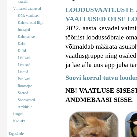
kaardil
LOODUSVAATLUSTE 
Viimased vaatlused
Kõik vaatlused
VAATLUSED OTSE LO
Kaitsealused liigid
2022. aasta kevadel valm
Imetajad
tööriist loodussõbrale om
Kahepaiksed
Kalad
võimaldab määrata asukohta
Kiilid
vaatlusgruppe ning osaled
Liblikad
ja lae alla uus äpp juba tä
Limused
Linnud
Soovi korral tutvu lood
Putukad
Roomajad
NB! VAATLUSE SISES
Seened
ANDMEBAASI SISSE
.
Soontaimed
Ämblikud
Lingid
Kontakt
Tagasiside