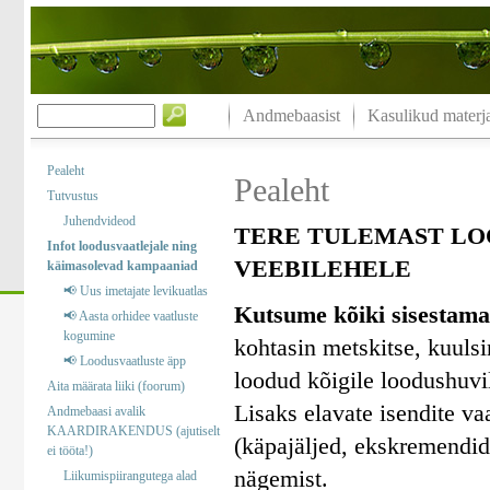
Andmebaasist
Kasulikud materja
Pealeht
Pealeht
Tutvustus
Juhendvideod
TERE TULEMAST LO
Infot loodusvaatlejale ning
VEEBILEHELE
käimasolevad kampaaniad
📢 Uus imetajate levikuatlas
Kutsume kõiki sisestama
📢 Aasta orhidee vaatluste
kogumine
kohtasin metskitse, kuuls
📢 Loodusvaatluste äpp
loodud kõigile loodushuvil
Aita määrata liiki (foorum)
Lisaks elavate isendite va
Andmebaasi avalik
KAARDIRAKENDUS (ajutiselt
(käpajäljed, ekskremendid)
ei tööta!)
nägemist.
Liikumispiirangutega alad