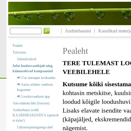
Andmebaasist
Kasulikud materja
Pealeht
Pealeht
Tutvustus
Juhendvideod
TERE TULEMAST LO
Infot loodusvaatlejale ning
VEEBILEHELE
käimasolevad kampaaniad
📢 Uus imetajate levikuatlas
Kutsume kõiki sisestama
📢 Aasta orhidee vaatluste
kogumine
kohtasin metskitse, kuuls
📢 Loodusvaatluste äpp
loodud kõigile loodushuvil
Aita määrata liiki (foorum)
Lisaks elavate isendite va
Andmebaasi avalik
KAARDIRAKENDUS (ajutiselt
(käpajäljed, ekskremendid)
ei tööta!)
nägemist.
Liikumispiirangutega alad