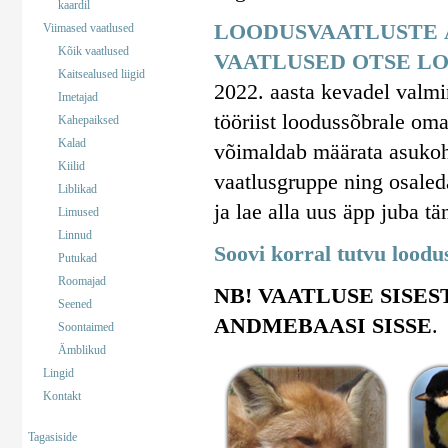
kaardil
LOODUSVAATLUSTE 
Viimased vaatlused
Kõik vaatlused
VAATLUSED OTSE LO
Kaitsealused liigid
2022. aasta kevadel valm
Imetajad
tööriist loodussõbrale om
Kahepaiksed
Kalad
võimaldab määrata asukohta
Kiilid
vaatlusgruppe ning osaled
Liblikad
ja lae alla uus äpp juba tä
Limused
Linnud
Soovi korral tutvu lood
Putukad
Roomajad
NB! VAATLUSE SISES
Seened
ANDMEBAASI SISSE
.
Soontaimed
Ämblikud
Lingid
Kontakt
Tagasiside