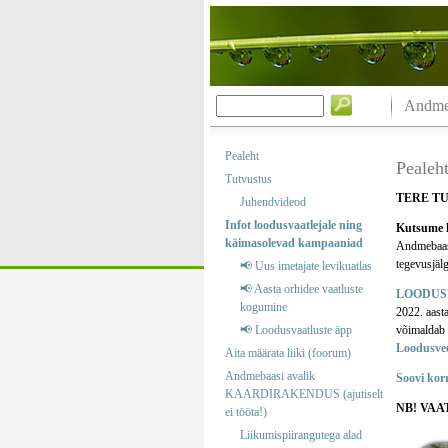
Andmeb
Pealeht
Pealeh
Tutvustus
TERE T
Juhendvideod
Infot loodusvaatlejale ning
Kutsume k
käimasolevad kampaaniad
Andmebaas o
tegevusjälg
📢 Uus imetajate levikuatlas
📢 Aasta orhidee vaatluste
LOODUS
kogumine
2022. aast
📢 Loodusvaatluste äpp
võimaldab m
Loodusve
Aita määrata liiki (foorum)
Andmebaasi avalik
Soovi kor
KAARDIRAKENDUS (ajutiselt
NB! VAA
ei tööta!)
Liikumispiirangutega alad