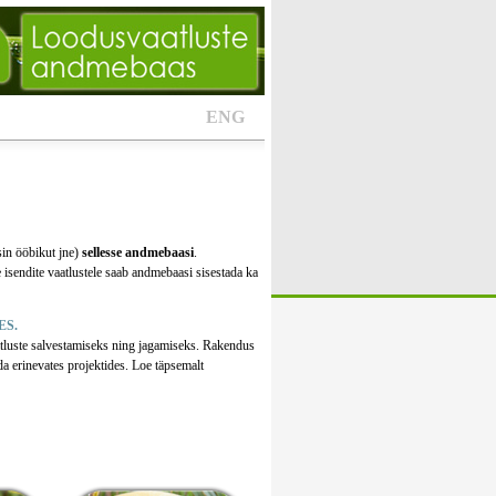
ENG
sin ööbikut jne)
sellesse andmebaasi
.
 isendite vaatlustele saab andmebaasi sisestada ka
ES.
tluste salvestamiseks ning jagamiseks. Rakendus
da erinevates projektides. Loe täpsemalt