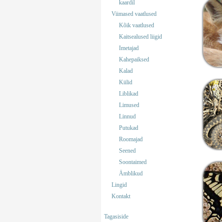
kaardil
Viimased vaatlused
Kõik vaatlused
Kaitsealused liigid
Imetajad
Kahepaiksed
Kalad
Kiilid
Liblikad
Limused
Linnud
Putukad
Roomajad
Seened
Soontaimed
Ämblikud
Lingid
Kontakt
Tagasiside