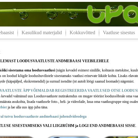
aasist
Kasulikud materjalid
Kokkuvõtted
Vaatluse sisestus
t
ULEMAST LOODUSVAATLUSTE ANDMEBAASI VEEBILEHELE
õiki sisestama oma loodusvaatlusi
(nägin kevadel esimest sinilille, kohtasin metskitse, kuul
n loodud kõigile loodushuvilistele sisestamaks vaatlusi erinevate liikide kohta. Lisaks elavate
ede (käpajäljed, ekskremendid) ja surnud isendite (nt autolt löögi saanud loomade) nägemist.
VAATLUSTE ÄPP VÕIMALDAB REGISTREERIDA VAATLUSED OTSE LOODUS
a kevadel valminud uus Loodusvaatluste nutirakendus on mugav tööriist loodussõbrale oma vaa
äärata asukohta, lisada vaatlusele foto-, heli- ja videofaile, luua oma vaatlusgruppe ning osale
ebist
ja lae alla uus äpp juba täna.
ral tutvu loodusvaatluste andmebaasi juhendvideodega
TLUSE SISESTAMISEKS VALI LIIGIRÜHM ja LOGI END ANDMEBAASI SISSE
.