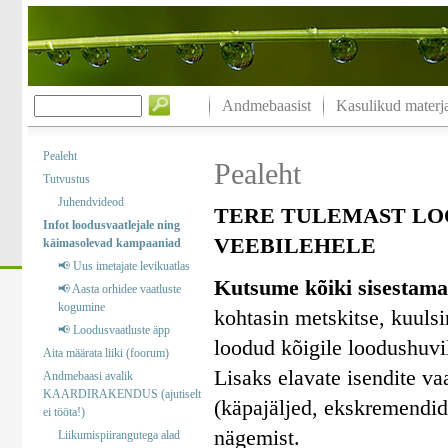
Andmebaasist
Kasulikud materja
Pealeht
Pealeht
Tutvustus
Juhendvideod
TERE TULEMAST LO
Infot loodusvaatlejale ning
VEEBILEHELE
käimasolevad kampaaniad
📢 Uus imetajate levikuatlas
Kutsume kõiki sisestama
📢 Aasta orhidee vaatluste
kogumine
kohtasin metskitse, kuuls
📢 Loodusvaatluste äpp
loodud kõigile loodushuvil
Aita määrata liiki (foorum)
Lisaks elavate isendite va
Andmebaasi avalik
KAARDIRAKENDUS (ajutiselt
(käpajäljed, ekskremendid)
ei tööta!)
nägemist.
Liikumispiirangutega alad