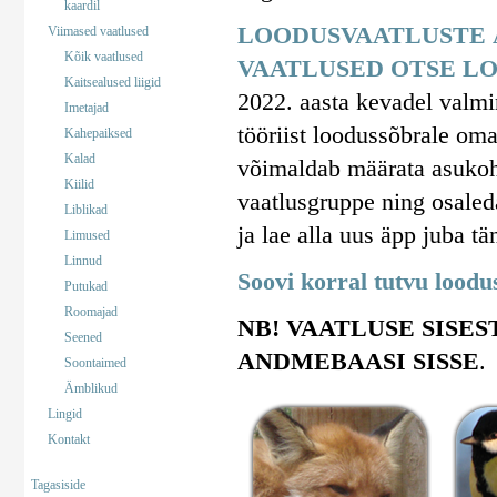
kaardil
LOODUSVAATLUSTE 
Viimased vaatlused
Kõik vaatlused
VAATLUSED OTSE LO
Kaitsealused liigid
2022. aasta kevadel valm
Imetajad
tööriist loodussõbrale om
Kahepaiksed
Kalad
võimaldab määrata asukohta
Kiilid
vaatlusgruppe ning osaled
Liblikad
ja lae alla uus äpp juba tä
Limused
Linnud
Soovi korral tutvu lood
Putukad
Roomajad
NB! VAATLUSE SISES
Seened
ANDMEBAASI SISSE
.
Soontaimed
Ämblikud
Lingid
Kontakt
Tagasiside