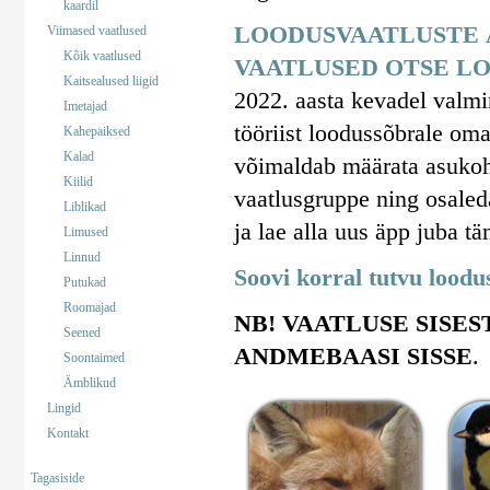
kaardil
LOODUSVAATLUSTE 
Viimased vaatlused
Kõik vaatlused
VAATLUSED OTSE LO
Kaitsealused liigid
2022. aasta kevadel valm
Imetajad
tööriist loodussõbrale om
Kahepaiksed
Kalad
võimaldab määrata asukohta
Kiilid
vaatlusgruppe ning osaled
Liblikad
ja lae alla uus äpp juba tä
Limused
Linnud
Soovi korral tutvu lood
Putukad
Roomajad
NB! VAATLUSE SISES
Seened
ANDMEBAASI SISSE
.
Soontaimed
Ämblikud
Lingid
Kontakt
Tagasiside