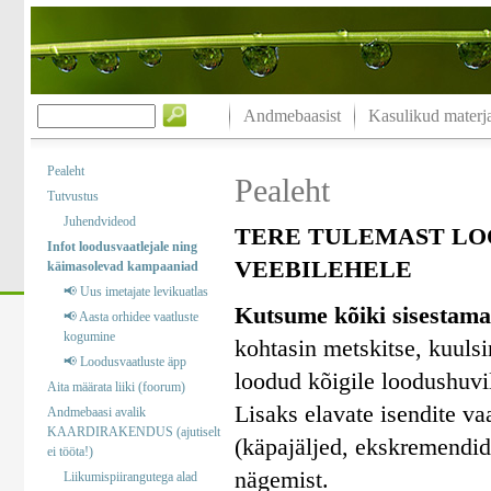
Andmebaasist
Kasulikud materja
Pealeht
Pealeht
Tutvustus
Juhendvideod
TERE TULEMAST LO
Infot loodusvaatlejale ning
VEEBILEHELE
käimasolevad kampaaniad
📢 Uus imetajate levikuatlas
Kutsume kõiki sisestama
📢 Aasta orhidee vaatluste
kogumine
kohtasin metskitse, kuuls
📢 Loodusvaatluste äpp
loodud kõigile loodushuvil
Aita määrata liiki (foorum)
Lisaks elavate isendite va
Andmebaasi avalik
KAARDIRAKENDUS (ajutiselt
(käpajäljed, ekskremendid)
ei tööta!)
nägemist.
Liikumispiirangutega alad