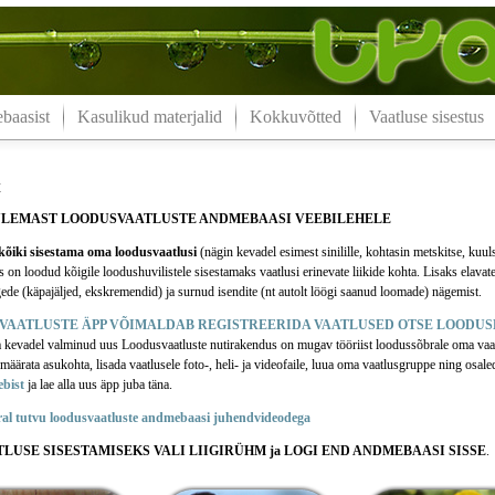
aasist
Kasulikud materjalid
Kokkuvõtted
Vaatluse sisestus
t
ULEMAST LOODUSVAATLUSTE ANDMEBAASI VEEBILEHELE
õiki sisestama oma loodusvaatlusi
(nägin kevadel esimest sinilille, kohtasin metskitse, kuul
n loodud kõigile loodushuvilistele sisestamaks vaatlusi erinevate liikide kohta. Lisaks elavate
ede (käpajäljed, ekskremendid) ja surnud isendite (nt autolt löögi saanud loomade) nägemist.
VAATLUSTE ÄPP VÕIMALDAB REGISTREERIDA VAATLUSED OTSE LOODUS
a kevadel valminud uus Loodusvaatluste nutirakendus on mugav tööriist loodussõbrale oma vaa
äärata asukohta, lisada vaatlusele foto-, heli- ja videofaile, luua oma vaatlusgruppe ning osale
ebist
ja lae alla uus äpp juba täna.
ral tutvu loodusvaatluste andmebaasi juhendvideodega
TLUSE SISESTAMISEKS VALI LIIGIRÜHM ja LOGI END ANDMEBAASI SISSE
.