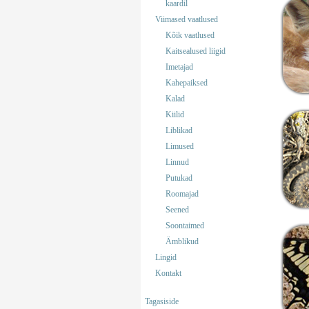
kaardil
Viimased vaatlused
Kõik vaatlused
Kaitsealused liigid
Imetajad
Kahepaiksed
Kalad
Kiilid
Liblikad
Limused
Linnud
Putukad
Roomajad
Seened
Soontaimed
Ämblikud
Lingid
Kontakt
Tagasiside