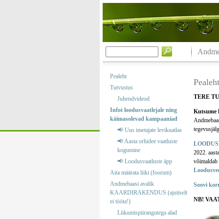
Andmeb
Pealeht
Pealeh
Tutvustus
TERE T
Juhendvideod
Infot loodusvaatlejale ning
Kutsume k
käimasolevad kampaaniad
Andmebaas o
tegevusjälg
📢 Uus imetajate levikuatlas
📢 Aasta orhidee vaatluste
LOODUS
kogumine
2022. aast
📢 Loodusvaatluste äpp
võimaldab m
Loodusve
Aita määrata liiki (foorum)
Andmebaasi avalik
Soovi kor
KAARDIRAKENDUS (ajutiselt
NB! VAA
ei tööta!)
Liikumispiirangutega alad