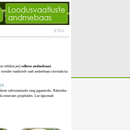
ENG
sin ööbikut jne)
sellesse andmebaasi
.
 isendite vaatlustele saab andmebaasi sisestada ka
ES.
tluste salvestamiseks ning jagamiseks. Rakendus
da erinevates projektides. Loe täpsemalt