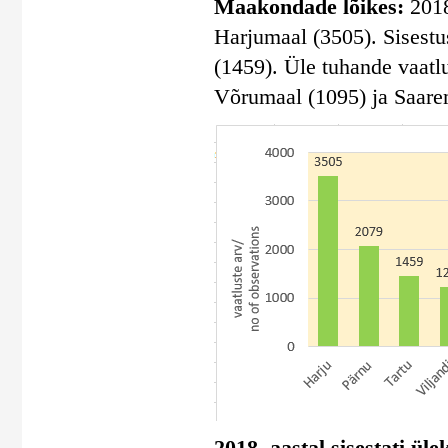
Maakondade lõikes:
2018.
Harjumaal (3505). Sisestu
(1459). Üle tuhande vaatl
Võrumaal (1095) ja Saare
2018. aastal sisestati ül