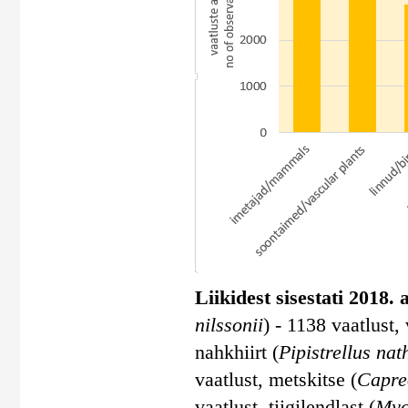
Liikidest sisestati 2018.
nilssonii
) - 1138 vaatlust,
nahkhiirt (
Pipistrellus nat
vaatlust, metskitse (
Capre
vaatlust, tiigilendlast (
Myo