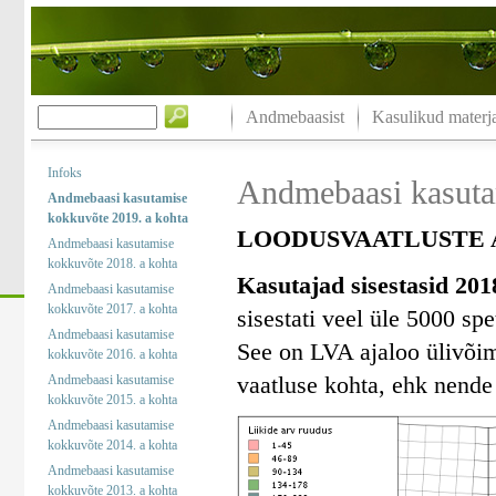
Andmebaasist
Kasulikud materja
Infoks
Andmebaasi kasuta
Andmebaasi kasutamise
kokkuvõte 2019. a kohta
LOODUSVAATLUSTE A
Andmebaasi kasutamise
kokkuvõte 2018. a kohta
Kasutajad sisestasid 201
Andmebaasi kasutamise
kokkuvõte 2017. a kohta
sisestati veel üle 5000 spe
Andmebaasi kasutamise
See on LVA ajaloo ülivõim
kokkuvõte 2016. a kohta
vaatluse kohta, ehk nende 
Andmebaasi kasutamise
kokkuvõte 2015. a kohta
Andmebaasi kasutamise
kokkuvõte 2014. a kohta
Andmebaasi kasutamise
kokkuvõte 2013. a kohta