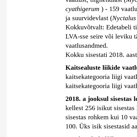
cyathigerum
) - 159 vaatl
ja suurvidevlast (
Nyctalus
Kokkuvõtvalt: Edetabeli ti
LVA-sse seire või leviku
vaatlusandmed.
Kokku sisestati 2018. aasta
Kaitsealuste liikide vaatl
kaitsekategooria liigi vaatl
kaitsekategooria liigi vaatl
2018. a jooksul sisestas 
kellest 256 isikut sisesta
sisestas rohkem kui 10 vaa
100. Üks isik sisestasid a