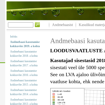
Andmebaasist
Kasulikud materja
Infoks
Andmebaasi kasuta
Andmebaasi kasutamise
kokkuvõte 2019. a kohta
LOODUSVAATLUSTE A
Andmebaasi kasutamise
kokkuvõte 2018. a kohta
Kasutajad sisestasid 201
Andmebaasi kasutamise
kokkuvõte 2017. a kohta
sisestati veel üle 5000 spe
Andmebaasi kasutamise
See on LVA ajaloo ülivõim
kokkuvõte 2016. a kohta
vaatluse kohta, ehk nende 
Andmebaasi kasutamise
kokkuvõte 2015. a kohta
Andmebaasi kasutamise
kokkuvõte 2014. a kohta
Andmebaasi kasutamise
kokkuvõte 2013. a kohta