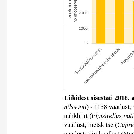
Liikidest sisestati 2018.
nilssonii
) - 1138 vaatlust,
nahkhiirt (
Pipistrellus nat
vaatlust, metskitse (
Capre
vaatlust, tiigilendlast (
Myo