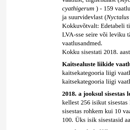
cyathigerum
) - 159 vaatl
ja suurvidevlast (
Nyctalus
Kokkuvõtvalt: Edetabeli ti
LVA-sse seire või leviku
vaatlusandmed.
Kokku sisestati 2018. aasta
Kaitsealuste liikide vaatl
kaitsekategooria liigi vaatl
kaitsekategooria liigi vaatl
2018. a jooksul sisestas 
kellest 256 isikut sisesta
sisestas rohkem kui 10 vaa
100. Üks isik sisestasid a