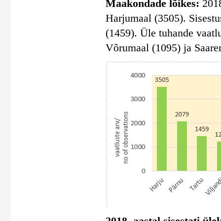
Maakondade lõikes:
2018.
Harjumaal (3505). Sisestu
(1459). Üle tuhande vaatl
Võrumaal (1095) ja Saare
2018. aastal sisestati ül