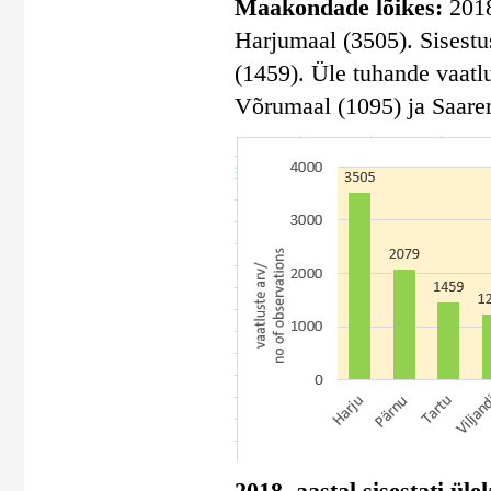
Maakondade lõikes:
2018.
Harjumaal (3505). Sisestu
(1459). Üle tuhande vaatl
Võrumaal (1095) ja Saare
2018. aastal sisestati ül