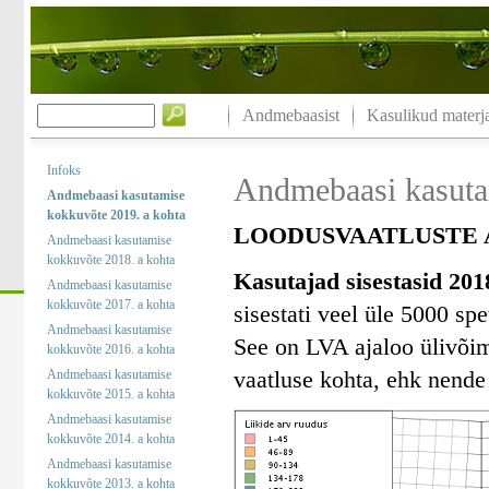
Andmebaasist
Kasulikud materja
Infoks
Andmebaasi kasuta
Andmebaasi kasutamise
kokkuvõte 2019. a kohta
LOODUSVAATLUSTE A
Andmebaasi kasutamise
kokkuvõte 2018. a kohta
Kasutajad sisestasid 201
Andmebaasi kasutamise
kokkuvõte 2017. a kohta
sisestati veel üle 5000 spe
Andmebaasi kasutamise
See on LVA ajaloo ülivõim
kokkuvõte 2016. a kohta
vaatluse kohta, ehk nende 
Andmebaasi kasutamise
kokkuvõte 2015. a kohta
Andmebaasi kasutamise
kokkuvõte 2014. a kohta
Andmebaasi kasutamise
kokkuvõte 2013. a kohta