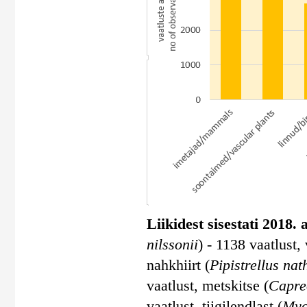
Liikidest sisestati 2018.
nilssonii
) - 1138 vaatlust,
nahkhiirt (
Pipistrellus nat
vaatlust, metskitse (
Capre
vaatlust, tiigilendlast (
Myo