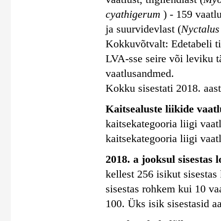
cyathigerum
) - 159 vaatl
ja suurvidevlast (
Nyctalus
Kokkuvõtvalt: Edetabeli ti
LVA-sse seire või leviku
vaatlusandmed.
Kokku sisestati 2018. aasta
Kaitsealuste liikide vaatl
kaitsekategooria liigi vaatl
kaitsekategooria liigi vaatl
2018. a jooksul sisestas 
kellest 256 isikut sisesta
sisestas rohkem kui 10 vaa
100. Üks isik sisestasid a