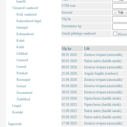
kaardil
UTM ruut
Viimased vaatlused
Seisund
Kõik vaatlused
Alg kp
Kaitsealused liigid
Sisestamise kp
Imetajad
Ainult piltidega vaatlused
Kahepaiksed
(Kuva 
Kalad
Kiilid
Alg kp
Liik
Liblikad
09.05 2026
Zootoca vivipara (arusisalik)
Limused
09.05 2026
Natrix natrix (harilik nastik)
Linnud
09.05 2026
Zootoca vivipara (arusisalik)
Putukad
21.04 2026
Anguis fragilis (vaskuss)
Roomajad
21.04 2026
Zootoca vivipara (arusisalik)
01.04 2026
Zootoca vivipara (arusisalik)
Seened
28.03 2026
Zootoca vivipara (arusisalik)
Soontaimed
22.03 2026
Vipera berus (harilik rästik)
Ämblikud
02.10 2025
Vipera berus (harilik rästik)
Lingid
11.09 2025
Natrix natrix (harilik nastik)
Kontakt
05.09 2025
Natrix natrix (harilik nastik)
17.08 2025
Zootoca vivipara (arusisalik)
Tagasiside