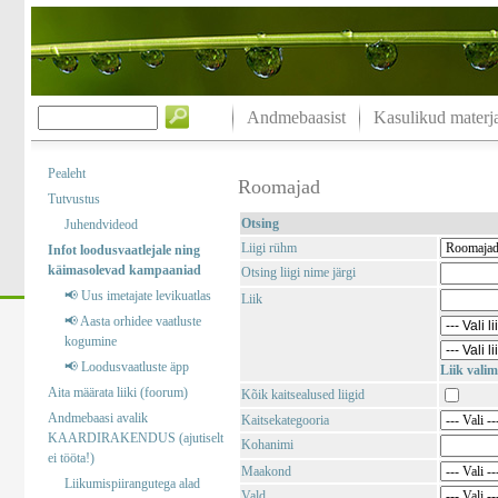
Andmebaasist
Kasulikud materja
Pealeht
Roomajad
Tutvustus
Otsing
Juhendvideod
Liigi rühm
Infot loodusvaatlejale ning
käimasolevad kampaaniad
Otsing liigi nime järgi
📢 Uus imetajate levikuatlas
Liik
📢 Aasta orhidee vaatluste
kogumine
📢 Loodusvaatluste äpp
Liik valim
Aita määrata liiki (foorum)
Kõik kaitsealused liigid
Andmebaasi avalik
Kaitsekategooria
KAARDIRAKENDUS (ajutiselt
Kohanimi
ei tööta!)
Maakond
Liikumispiirangutega alad
Vald