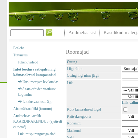
Andmebaasist
Kasulikud materja
Pealeht
Roomajad
Tutvustus
Otsing
Juhendvideod
Liigi rühm
Infot loodusvaatlejale ning
käimasolevad kampaaniad
Otsing liigi nime järgi
📢 Uus imetajate levikuatlas
Liik
📢 Aasta orhidee vaatluste
kogumine
📢 Loodusvaatluste äpp
Liik valim
Aita määrata liiki (foorum)
Kõik kaitsealused liigid
Andmebaasi avalik
Kaitsekategooria
KAARDIRAKENDUS (ajutiselt
Kohanimi
ei tööta!)
Maakond
Liikumispiirangutega alad
Vald