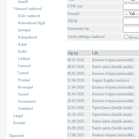
kaardil
UTM ruut
Viimased vaatlused
Seisund
Kõik vaatlused
Alg kp
Kaitsealused liigid
Sisestamise kp
Imetajad
Ainult piltidega vaatlused
Kahepaiksed
(Kuva 
Kalad
Kiilid
Alg kp
Liik
Liblikad
09.05 2026
Zootoca vivipara (arusisalik)
Limused
09.05 2026
Natrix natrix (harilik nastik)
Linnud
09.05 2026
Zootoca vivipara (arusisalik)
Putukad
21.04 2026
Anguis fragilis (vaskuss)
Roomajad
21.04 2026
Zootoca vivipara (arusisalik)
01.04 2026
Zootoca vivipara (arusisalik)
Seened
28.03 2026
Zootoca vivipara (arusisalik)
Soontaimed
22.03 2026
Vipera berus (harilik rästik)
Ämblikud
02.10 2025
Vipera berus (harilik rästik)
Lingid
11.09 2025
Natrix natrix (harilik nastik)
Kontakt
05.09 2025
Natrix natrix (harilik nastik)
17.08 2025
Zootoca vivipara (arusisalik)
Tagasiside