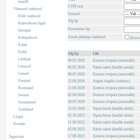
kaardil
UTM ruut
Viimased vaatlused
Seisund
Kõik vaatlused
Alg kp
Kaitsealused liigid
Sisestamise kp
Imetajad
Ainult piltidega vaatlused
Kahepaiksed
(Kuva 
Kalad
Kiilid
Alg kp
Liik
Liblikad
09.05 2026
Zootoca vivipara (arusisalik)
Limused
09.05 2026
Natrix natrix (harilik nastik)
Linnud
09.05 2026
Zootoca vivipara (arusisalik)
Putukad
21.04 2026
Anguis fragilis (vaskuss)
Roomajad
21.04 2026
Zootoca vivipara (arusisalik)
01.04 2026
Zootoca vivipara (arusisalik)
Seened
28.03 2026
Zootoca vivipara (arusisalik)
Soontaimed
22.03 2026
Vipera berus (harilik rästik)
Ämblikud
02.10 2025
Vipera berus (harilik rästik)
Lingid
11.09 2025
Natrix natrix (harilik nastik)
Kontakt
05.09 2025
Natrix natrix (harilik nastik)
17.08 2025
Zootoca vivipara (arusisalik)
Tagasiside