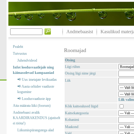
Andmebaasist
Kasulikud materja
Pealeht
Roomajad
Tutvustus
Otsing
Juhendvideod
Liigi rühm
Infot loodusvaatlejale ning
käimasolevad kampaaniad
Otsing liigi nime järgi
📢 Uus imetajate levikuatlas
Liik
📢 Aasta orhidee vaatluste
kogumine
📢 Loodusvaatluste äpp
Liik valim
Aita määrata liiki (foorum)
Kõik kaitsealused liigid
Andmebaasi avalik
Kaitsekategooria
KAARDIRAKENDUS (ajutiselt
Kohanimi
ei tööta!)
Maakond
Liikumispiirangutega alad
Vald