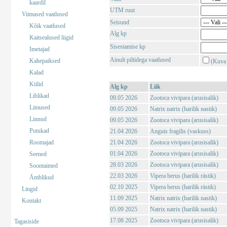
kaardil
UTM ruut
Viimased vaatlused
Seisund
Kõik vaatlused
Alg kp
Kaitsealused liigid
Sisestamise kp
Imetajad
Ainult piltidega vaatlused
Kahepaiksed
(Kuva 
Kalad
Kiilid
Alg kp
Liik
Liblikad
09.05 2026
Zootoca vivipara (arusisalik)
Limused
09.05 2026
Natrix natrix (harilik nastik)
Linnud
09.05 2026
Zootoca vivipara (arusisalik)
Putukad
21.04 2026
Anguis fragilis (vaskuss)
Roomajad
21.04 2026
Zootoca vivipara (arusisalik)
01.04 2026
Zootoca vivipara (arusisalik)
Seened
28.03 2026
Zootoca vivipara (arusisalik)
Soontaimed
22.03 2026
Vipera berus (harilik rästik)
Ämblikud
02.10 2025
Vipera berus (harilik rästik)
Lingid
11.09 2025
Natrix natrix (harilik nastik)
Kontakt
05.09 2025
Natrix natrix (harilik nastik)
17.08 2025
Zootoca vivipara (arusisalik)
Tagasiside