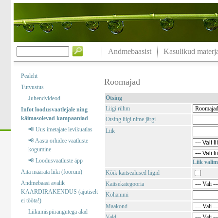
Andmebaasist
Kasulikud materja
Pealeht
Roomajad
Tutvustus
Otsing
Juhendvideod
Liigi rühm
Infot loodusvaatlejale ning
käimasolevad kampaaniad
Otsing liigi nime järgi
📢 Uus imetajate levikuatlas
Liik
📢 Aasta orhidee vaatluste
kogumine
📢 Loodusvaatluste äpp
Liik valim
Aita määrata liiki (foorum)
Kõik kaitsealused liigid
Andmebaasi avalik
Kaitsekategooria
KAARDIRAKENDUS (ajutiselt
Kohanimi
ei tööta!)
Maakond
Liikumispiirangutega alad
Vald