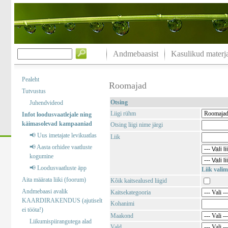
Andmebaasist
Kasulikud materja
Pealeht
Roomajad
Tutvustus
Otsing
Juhendvideod
Liigi rühm
Infot loodusvaatlejale ning
käimasolevad kampaaniad
Otsing liigi nime järgi
📢 Uus imetajate levikuatlas
Liik
📢 Aasta orhidee vaatluste
kogumine
📢 Loodusvaatluste äpp
Liik valim
Aita määrata liiki (foorum)
Kõik kaitsealused liigid
Andmebaasi avalik
Kaitsekategooria
KAARDIRAKENDUS (ajutiselt
Kohanimi
ei tööta!)
Maakond
Liikumispiirangutega alad
Vald