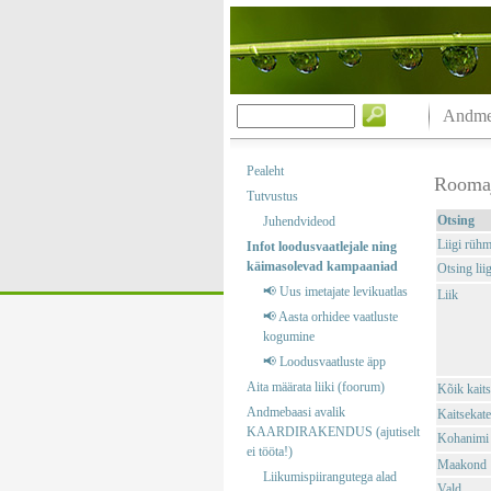
Andmeb
Pealeht
Rooma
Tutvustus
Otsing
Juhendvideod
Liigi rüh
Infot loodusvaatlejale ning
käimasolevad kampaaniad
Otsing liig
📢 Uus imetajate levikuatlas
Liik
📢 Aasta orhidee vaatluste
kogumine
📢 Loodusvaatluste äpp
Aita määrata liiki (foorum)
Kõik kaits
Andmebaasi avalik
Kaitsekate
KAARDIRAKENDUS (ajutiselt
Kohanimi
ei tööta!)
Maakond
Liikumispiirangutega alad
Vald