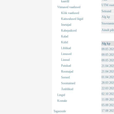
kaardil
UTM ruut
Viimased vaatlused
Seisund
Kõik vaatlused
Alg kp
Kaitsealused liigid
Sisestami
Imetajad
Ainult pil
Kahepaiksed
Kalad
Kiilid
Alg kp
Liblikad
09.05 202
Limused
09.05 202
Linnud
09.05 202
Putukad
21.04 202
Roomajad
21.04 202
01.04 202
Seened
28.03 202
Soontaimed
22.03 202
Ämblikud
02.10 202
Lingid
11.09 202
Kontakt
05.09 202
17.08 202
Tagasiside