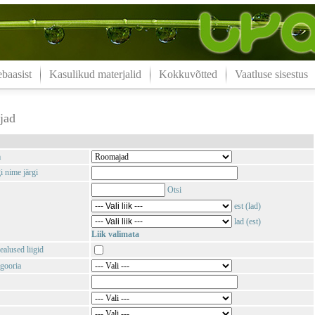
aasist
Kasulikud materjalid
Kokkuvõtted
Vaatluse sisestus
jad
m
i nime järgi
Otsi
est (lad)
lad (est)
Liik valimata
ealused liigid
gooria