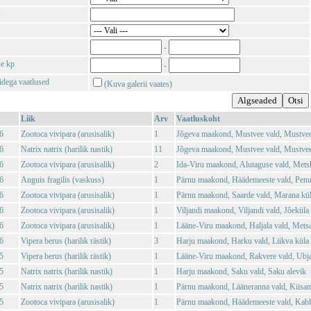
-
se kp
-
tidega vaatlused
(Kuva galerii vaates)
Liik
Arv
Vaatluskoht
6
Zootoca vivipara (arusisalik)
1
Jõgeva maakond, Mustvee vald, Mustvee
6
Natrix natrix (harilik nastik)
11
Jõgeva maakond, Mustvee vald, Mustvee
6
Zootoca vivipara (arusisalik)
2
Ida-Viru maakond, Alutaguse vald, Mets
6
Anguis fragilis (vaskuss)
1
Pärnu maakond, Häädemeeste vald, Penu
6
Zootoca vivipara (arusisalik)
1
Pärnu maakond, Saarde vald, Marana kü
6
Zootoca vivipara (arusisalik)
1
Viljandi maakond, Viljandi vald, Jõeküla
6
Zootoca vivipara (arusisalik)
1
Lääne-Viru maakond, Haljala vald, Mets
6
Vipera berus (harilik rästik)
3
Harju maakond, Harku vald, Liikva küla
5
Vipera berus (harilik rästik)
1
Lääne-Viru maakond, Rakvere vald, Ubja
5
Natrix natrix (harilik nastik)
1
Harju maakond, Saku vald, Saku alevik
5
Natrix natrix (harilik nastik)
1
Pärnu maakond, Lääneranna vald, Kiisam
5
Zootoca vivipara (arusisalik)
1
Pärnu maakond, Häädemeeste vald, Kabli