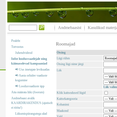
Andmebaasist
Kasulikud materja
Pealeht
Roomajad
Tutvustus
Otsing
Juhendvideod
Liigi rühm
Infot loodusvaatlejale ning
käimasolevad kampaaniad
Otsing liigi nime järgi
📢 Uus imetajate levikuatlas
Liik
📢 Aasta orhidee vaatluste
kogumine
📢 Loodusvaatluste äpp
Liik valim
Aita määrata liiki (foorum)
Kõik kaitsealused liigid
Andmebaasi avalik
Kaitsekategooria
KAARDIRAKENDUS (ajutiselt
Kohanimi
ei tööta!)
Maakond
Liikumispiirangutega alad
Vald