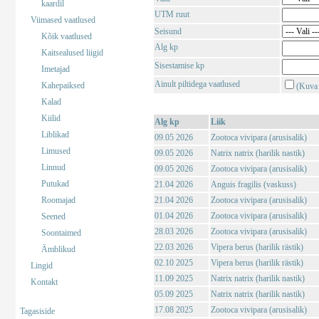
kaardil
UTM ruut
Viimased vaatlused
Seisund
Kõik vaatlused
Alg kp
Kaitsealused liigid
Sisestamise kp
Imetajad
Ainult piltidega vaatlused
Kahepaiksed
(Kuva 
Kalad
Kiilid
Alg kp
Liik
Liblikad
09.05 2026
Zootoca vivipara (arusisalik)
Limused
09.05 2026
Natrix natrix (harilik nastik)
Linnud
09.05 2026
Zootoca vivipara (arusisalik)
Putukad
21.04 2026
Anguis fragilis (vaskuss)
Roomajad
21.04 2026
Zootoca vivipara (arusisalik)
01.04 2026
Zootoca vivipara (arusisalik)
Seened
28.03 2026
Zootoca vivipara (arusisalik)
Soontaimed
22.03 2026
Vipera berus (harilik rästik)
Ämblikud
02.10 2025
Vipera berus (harilik rästik)
Lingid
11.09 2025
Natrix natrix (harilik nastik)
Kontakt
05.09 2025
Natrix natrix (harilik nastik)
17.08 2025
Zootoca vivipara (arusisalik)
Tagasiside