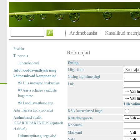
Andmebaasist
Kasulikud materja
Pealeht
Roomajad
Tutvustus
Otsing
Juhendvideod
Liigi rühm
Infot loodusvaatlejale ning
käimasolevad kampaaniad
Otsing liigi nime järgi
📢 Uus imetajate levikuatlas
Liik
📢 Aasta orhidee vaatluste
kogumine
📢 Loodusvaatluste äpp
Liik valim
Aita määrata liiki (foorum)
Kõik kaitsealused liigid
Andmebaasi avalik
Kaitsekategooria
KAARDIRAKENDUS (ajutiselt
Kohanimi
ei tööta!)
Maakond
Liikumispiirangutega alad
Vald