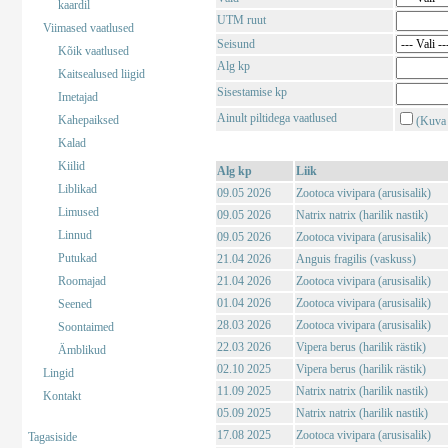
kaardil
UTM ruut
Viimased vaatlused
Seisund
Kõik vaatlused
Alg kp
Kaitsealused liigid
Sisestamise kp
Imetajad
Ainult piltidega vaatlused
Kahepaiksed
(Kuva 
Kalad
Kiilid
Alg kp
Liik
Liblikad
09.05 2026
Zootoca vivipara (arusisalik)
Limused
09.05 2026
Natrix natrix (harilik nastik)
Linnud
09.05 2026
Zootoca vivipara (arusisalik)
Putukad
21.04 2026
Anguis fragilis (vaskuss)
Roomajad
21.04 2026
Zootoca vivipara (arusisalik)
01.04 2026
Zootoca vivipara (arusisalik)
Seened
28.03 2026
Zootoca vivipara (arusisalik)
Soontaimed
22.03 2026
Vipera berus (harilik rästik)
Ämblikud
02.10 2025
Vipera berus (harilik rästik)
Lingid
11.09 2025
Natrix natrix (harilik nastik)
Kontakt
05.09 2025
Natrix natrix (harilik nastik)
17.08 2025
Zootoca vivipara (arusisalik)
Tagasiside