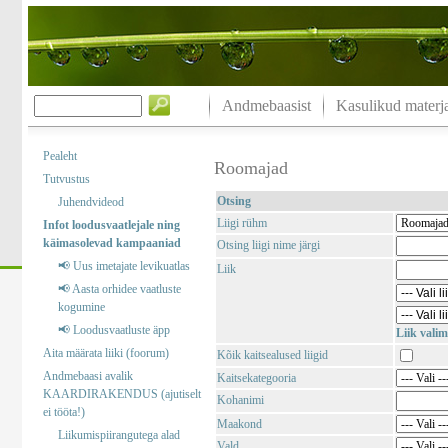
Andmebaasist
Kasulikud materja
Pealeht
Roomajad
Tutvustus
Otsing
Juhendvideod
Liigi rühm
Infot loodusvaatlejale ning
käimasolevad kampaaniad
Otsing liigi nime järgi
📢 Uus imetajate levikuatlas
Liik
📢 Aasta orhidee vaatluste
kogumine
📢 Loodusvaatluste äpp
Liik valim
Aita määrata liiki (foorum)
Kõik kaitsealused liigid
Andmebaasi avalik
Kaitsekategooria
KAARDIRAKENDUS (ajutiselt
Kohanimi
ei tööta!)
Maakond
Liikumispiirangutega alad
Vald