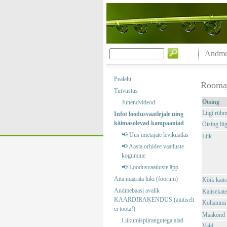
Andmeb
Pealeht
Rooma
Tutvustus
Otsing
Juhendvideod
Liigi rüh
Infot loodusvaatlejale ning
käimasolevad kampaaniad
Otsing liig
📢 Uus imetajate levikuatlas
Liik
📢 Aasta orhidee vaatluste
kogumine
📢 Loodusvaatluste äpp
Aita määrata liiki (foorum)
Kõik kaits
Andmebaasi avalik
Kaitsekate
KAARDIRAKENDUS (ajutiselt
Kohanimi
ei tööta!)
Maakond
Liikumispiirangutega alad
Vald