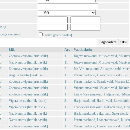
-
se kp
-
tidega vaatlused
(Kuva galerii vaates)
Liik
Arv
Vaatluskoht
6
Zootoca vivipara (arusisalik)
1
Jõgeva maakond, Mustvee vald, Mustvee
6
Natrix natrix (harilik nastik)
11
Jõgeva maakond, Mustvee vald, Mustvee
6
Zootoca vivipara (arusisalik)
2
Ida-Viru maakond, Alutaguse vald, Mets
6
Anguis fragilis (vaskuss)
1
Pärnu maakond, Häädemeeste vald, Penu
6
Zootoca vivipara (arusisalik)
1
Pärnu maakond, Saarde vald, Marana kü
6
Zootoca vivipara (arusisalik)
1
Viljandi maakond, Viljandi vald, Jõeküla
6
Zootoca vivipara (arusisalik)
1
Lääne-Viru maakond, Haljala vald, Mets
6
Vipera berus (harilik rästik)
3
Harju maakond, Harku vald, Liikva küla
5
Vipera berus (harilik rästik)
1
Lääne-Viru maakond, Rakvere vald, Ubja
5
Natrix natrix (harilik nastik)
1
Harju maakond, Saku vald, Saku alevik
5
Natrix natrix (harilik nastik)
1
Pärnu maakond, Lääneranna vald, Kiisam
5
Zootoca vivipara (arusisalik)
1
Pärnu maakond, Häädemeeste vald, Kabli