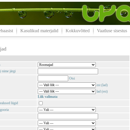
aasist
Kasulikud materjalid
Kokkuvõtted
Vaatluse sisestus
jad
m
i nime järgi
Otsi
est (lad)
lad (est)
Liik valimata
ealused liigid
gooria