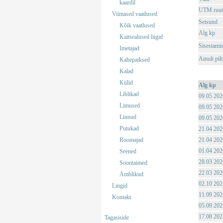
kaardil
UTM ruut
Viimased vaatlused
Seisund
Kõik vaatlused
Alg kp
Kaitsealused liigid
Sisestami
Imetajad
Ainult pil
Kahepaiksed
Kalad
Kiilid
Alg kp
Liblikad
09.05 202
Limused
09.05 202
Linnud
09.05 202
Putukad
21.04 202
Roomajad
21.04 202
01.04 202
Seened
28.03 202
Soontaimed
22.03 202
Ämblikud
02.10 202
Lingid
11.09 202
Kontakt
05.09 202
17.08 202
Tagasiside