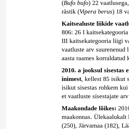
(
Bufo bufo
) 22 vaatlusega,
rästik (
Vipera berus
) 18 v
Kaitsealuste liikide vaatlu
806: 26 I kaitsekategooria 
III kaitsekategooria liigi 
vaatluste arv suurenenud 
aasta raames korraldatud k
2010. a jooksul sisestas 
inimest
, kellest 85 isiku
isikut sisestas rohkem kui
et vaatluste sisestajate ar
Maakondade lõikes:
2010
maakonnas. Ülekaalukalt 
(250), Järvamaa (182), Lä