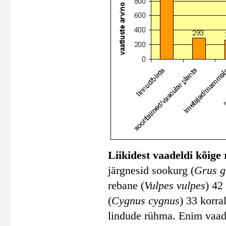
Liikidest vaadeldi kõige
järgnesid sookurg (
Grus g
rebane (
Vulpes vulpes
) 42 
(
Cygnus cygnus
) 33 korra
lindude rühma. Enim vaade