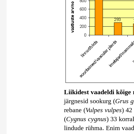
Liikidest vaadeldi kõige
järgnesid sookurg (
Grus g
rebane (
Vulpes vulpes
) 42 
(
Cygnus cygnus
) 33 korra
lindude rühma. Enim vaade