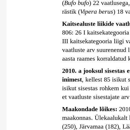
(
Bufo bufo
) 22 vaatlusega,
rästik (
Vipera berus
) 18 v
Kaitsealuste liikide vaatlu
806: 26 I kaitsekategooria 
III kaitsekategooria liigi 
vaatluste arv suurenenud 
aasta raames korraldatud k
2010. a jooksul sisestas 
inimest
, kellest 85 isiku
isikut sisestas rohkem kui
et vaatluste sisestajate ar
Maakondade lõikes:
2010
maakonnas. Ülekaalukalt 
(250), Järvamaa (182), Lä