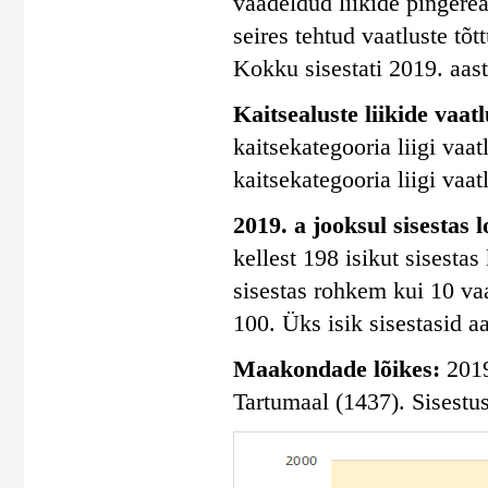
vaadeldud liikide pingerea
seires tehtud vaatluste tõtt
Kokku sisestati 2019. aasta
Kaitsealuste liikide vaatl
kaitsekategooria liigi vaatl
kaitsekategooria liigi vaatl
2019. a jooksul sisestas 
kellest 198 isikut sisesta
sisestas rohkem kui 10 vaa
100. Üks isik sisestasid a
Maakondade lõikes:
2019.
Tartumaal (1437). Sisestu