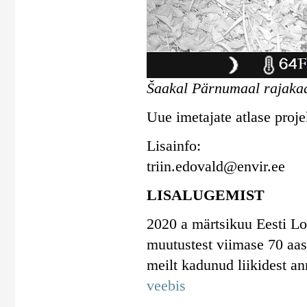
Šaakal Pärnumaal rajakaa
Uue imetajate atlase proje
Lisainfo:
triin.edovald@envir.ee
LISALUGEMIST
2020 a märtsikuu Eesti Lo
muutustest viimase 70 aast
meilt kadunud liikidest a
veebis