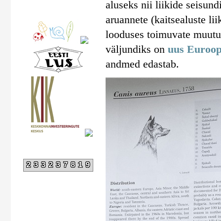
aluseks nii liikide seisun
aruannete (kaitsealuste lii
looduses toimuvate muutus
väljundiks on
uus Euroop
andmed edastab.
233237819