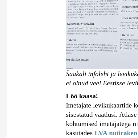
Šaakali infoleht ja leviku
ei olnud veel Eestisse levi
Löö kaasa!
Imetajate levikukaartide 
sisestatud vaatlusi. Atlas
kohtumised imetajatega n
kasutades
LVA nutiraken