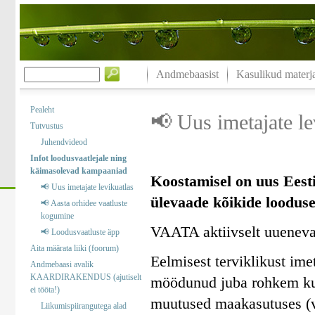
Andmebaasist
Kasulikud materja
Pealeht
📢 Uus imetajate le
Tutvustus
Juhendvideod
Infot loodusvaatlejale ning
käimasolevad kampaaniad
Koostamisel on uus Eesti
📢 Uus imetajate levikuatlas
ülevaade kõikide looduses
📢 Aasta orhidee vaatluste
kogumine
VAATA aktiivselt uuenev
📢 Loodusvaatluste äpp
Aita määrata liiki (foorum)
Eelmisest terviklikust im
Andmebaasi avalik
KAARDIRAKENDUS (ajutiselt
möödunud juba rohkem kui
ei tööta!)
muutused maakasutuses (v
Liikumispiirangutega alad