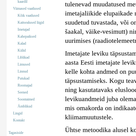
kaardil
tulenevad muudatused mets
Viimased vaatlused
imetajaliikide elupaikade
Kõik vaatlused
suudetud tuvastada, või on
Kaitsealused liigid
Imetajad
šaakal, väike-vesimutt) ni
Kahepaiksed
uurimises (raadiotelemeetr
Kalad
Kiilid
Imetajate leviku täpsusta
Liblikad
aasta Eesti imetajate levi
Limused
kelle kohta andmed on puu
Linnud
Putukad
täpsustamiseks. Kogu teav
Roomajad
ning kasutatavaks elusloo
Seened
levikuandmeid juba olemas
Soontaimed
Ämblikud
mis omakorda on indikaato
Lingid
kliimamuutustele.
Kontakt
Ühtse metoodika alusel koo
Tagasiside