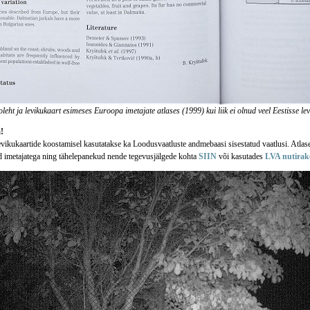
oleht ja levikukaart esimeses Euroopa imetajate atlases (1999) kui liik ei olnud veel Eestisse le
!
levikukaartide koostamisel kasutatakse ka Loodusvaatluste andmebaasi sisestatud vaatlusi. Atla
 imetajatega ning tähelepanekud nende tegevusjälgede kohta
SIIN
või kasutades
LVA nutirak