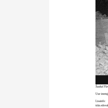
Šaakal Pär
Uue imetaja
Lisainfo:
triin.edov