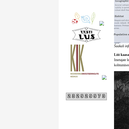
Šaakali inf
Löö kaasa
Imetajate 
kohtumised
232929973