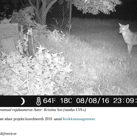
numaal rajakaameras Autor: Kristina Soo (vaatlus LVA-s)
te atlase projekti koordineerib 2019. aastal
Keskkonnaagentuur
.
ald@envir.ee