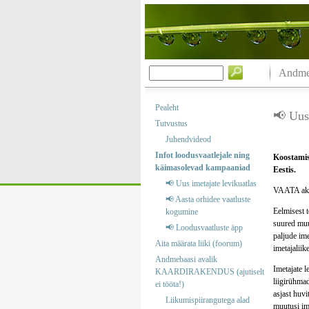
Andmeb
Pealeht
📢 Uus 
Tutvustus
Juhendvideod
Infot loodusvaatlejale ning
Koostamise
käimasolevad kampaaniad
Eestis.
📢 Uus imetajate levikuatlas
VAATA akt
📢 Aasta orhidee vaatluste
Eelmisest 
kogumine
suured muu
📢 Loodusvaatluste äpp
paljude ime
Aita määrata liiki (foorum)
imetajaliik
Andmebaasi avalik
Imetajate 
KAARDIRAKENDUS (ajutiselt
liigirühma
ei tööta!)
asjast huv
Liikumispiirangutega alad
muutusi im