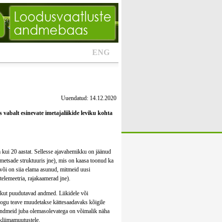
ENG
Uuendatud: 14.12.2020
 vabalt esinevate imetajaliikide leviku kohta
kui 20 aastat. Sellesse ajavahemikku on jäänud
etsade struktuuris jne), mis on kaasa toonud ka
 või on siia elama asunud, mitmeid uusi
telemeetria, rajakaamerad jne).
vikut puudutavad andmed. Liikidele või
Kogu teave muudetakse kättesaadavaks kõigile
uandmeid juba olemasolevatega on võimalik näha
kliimamuutustele.