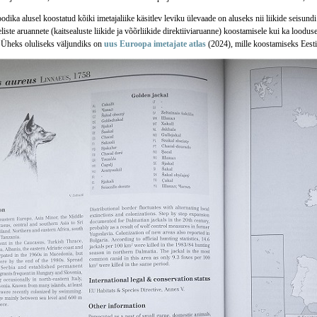
dika alusel koostatud kõiki imetajaliike käsitlev leviku ülevaade on aluseks nii liikide seisun
iste aruannete (kaitsealuste liikide ja võõrliikide direktiiviaruanne) koostamisele kui ka lood
. Üheks oluliseks väljundiks on
uus Euroopa imetajate atlas
(2024), mille koostamiseks Eest