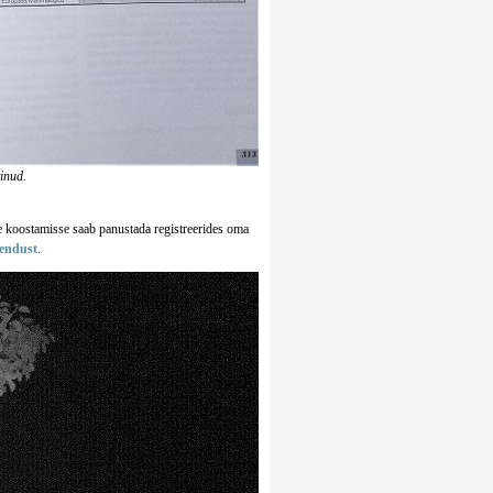
vinud.
se koostamisse saab panustada registreerides oma
endust
.