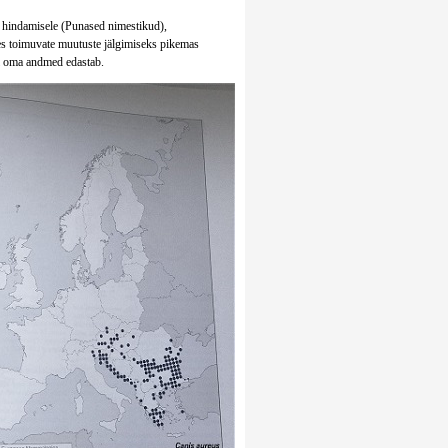
di hindamisele (Punased nimestikud),
uses toimuvate muutuste jälgimiseks pikemas
i oma andmed edastab.