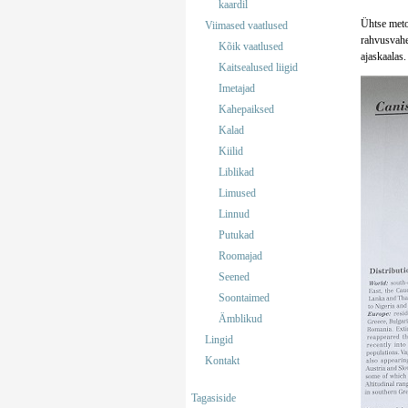
kaardil
Ühtse metoo
Viimased vaatlused
rahvusvahel
Kõik vaatlused
ajaskaalas
Kaitsealused liigid
Imetajad
Kahepaiksed
Kalad
Kiilid
Liblikad
Limused
Linnud
Putukad
Roomajad
Seened
Soontaimed
Ämblikud
Lingid
Kontakt
Tagasiside