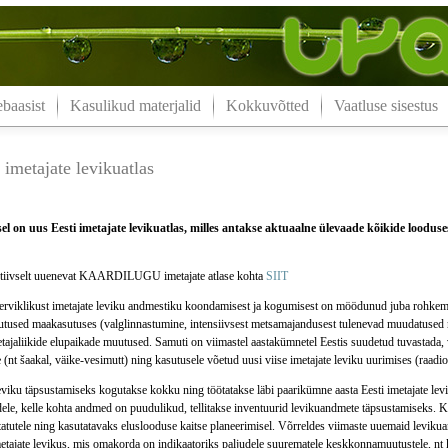
aasist
Kasulikud materjalid
Kokkuvõtted
Vaatluse sisestus
imetajate levikuatlas
l on uus Eesti imetajate levikuatlas, milles antakse aktuaalne ülevaade kõikide looduses
iivselt uuenevat KAARDILUGU imetajate atlase kohta
SIIT
terviklikust imetajate leviku andmestiku koondamisest ja kogumisest on möödunud juba rohkem 
tused maakasutuses (valglinnastumine, intensiivsest metsamajandusest tulenevad muudatused m
tajaliikide elupaikade muutused. Samuti on viimastel aastakümnetel Eestis suudetud tuvastada,
e (nt šaakal, väike-vesimutt) ning kasutusele võetud uusi viise imetajate leviku uurimises (raadio
leviku täpsustamiseks kogutakse kokku ning töötatakse läbi paarikümne aasta Eesti imetajate le
dele, kelle kohta andmed on puudulikud, tellitakse inventuurid levikuandmete täpsustamiseks. 
itatutele ning kasutatavaks eluslooduse kaitse planeerimisel. Võrreldes viimaste uuemaid levik
etajate levikus, mis omakorda on indikaatoriks paljudele suurematele keskkonnamuutustele, nt 