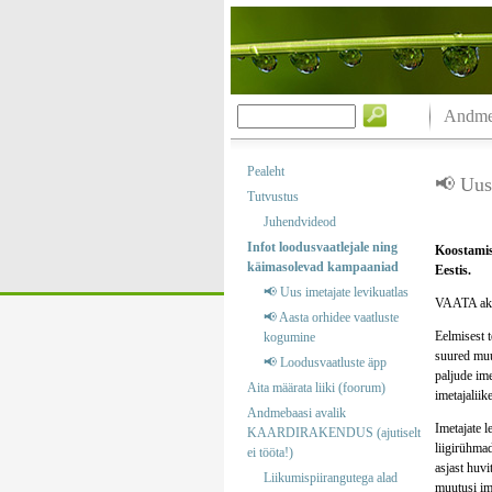
Andmeb
Pealeht
📢 Uus 
Tutvustus
Juhendvideod
Infot loodusvaatlejale ning
Koostamise
käimasolevad kampaaniad
Eestis.
📢 Uus imetajate levikuatlas
VAATA akt
📢 Aasta orhidee vaatluste
Eelmisest 
kogumine
suured muu
📢 Loodusvaatluste äpp
paljude ime
Aita määrata liiki (foorum)
imetajaliik
Andmebaasi avalik
Imetajate 
KAARDIRAKENDUS (ajutiselt
liigirühma
ei tööta!)
asjast huv
Liikumispiirangutega alad
muutusi im