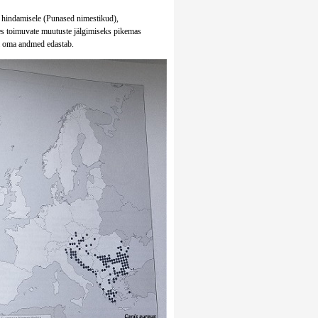
di hindamisele (Punased nimestikud),
uses toimuvate muutuste jälgimiseks pikemas
i oma andmed edastab.