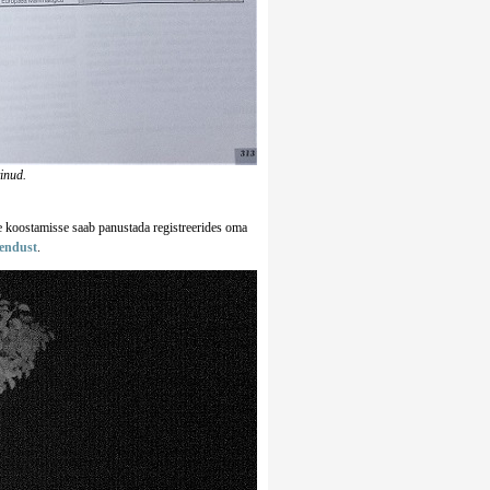
vinud.
se koostamisse saab panustada registreerides oma
endust
.