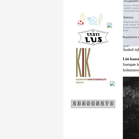
Šaakali inf
Löö kaasa
Imetajate 
kohtumised
233985270