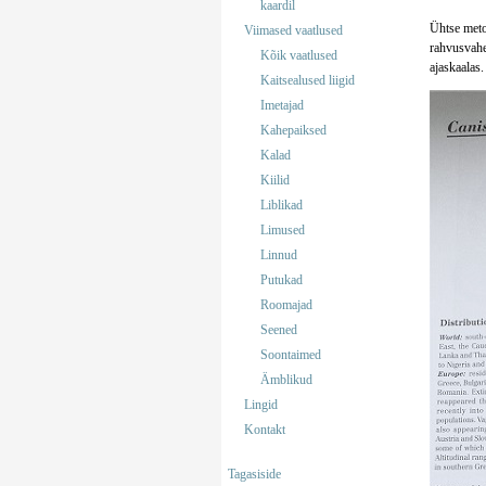
kaardil
Ühtse metoo
Viimased vaatlused
rahvusvahel
Kõik vaatlused
ajaskaalas
Kaitsealused liigid
Imetajad
Kahepaiksed
Kalad
Kiilid
Liblikad
Limused
Linnud
Putukad
Roomajad
Seened
Soontaimed
Ämblikud
Lingid
Kontakt
Tagasiside