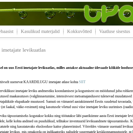
aasist
Kasulikud materjalid
Kokkuvõtted
Vaatluse sisestus
imetajate levikuatlas
l on uus Eesti imetajate levikuatlas, milles antakse aktuaalne ülevaade kõikide looduses
iivselt uuenevat KAARDILUGU imetajate atlase kohta
SIIT
terviklikust imetajate leviku andmestiku koondamisest ja kogumisest on möödunud juba rohkem 
tused maakasutuses (valglinnastumine, intensiivsest metsamajandusest tulenevad muudatused m
tajaliikide elupaikade muutused. Samuti on viimastel aastakümnetel Eestis suudetud tuvastada,
e (nt šaakal, väike-vesimutt) ning kasutusele võetud uusi viise imetajate leviku uurimises (raadio
leviku täpsustamiseks kogutakse kokku ning töötatakse läbi paarikümne aasta Eesti imetajate le
dele, kelle kohta andmed on puudulikud, tellitakse inventuurid levikuandmete täpsustamiseks. 
itatutele ning kasutatavaks eluslooduse kaitse planeerimisel. Võrreldes viimaste uuemaid levik
etajate levikus, mis omakorda on indikaatoriks paljudele suurematele keskkonnamuutustele, nt 