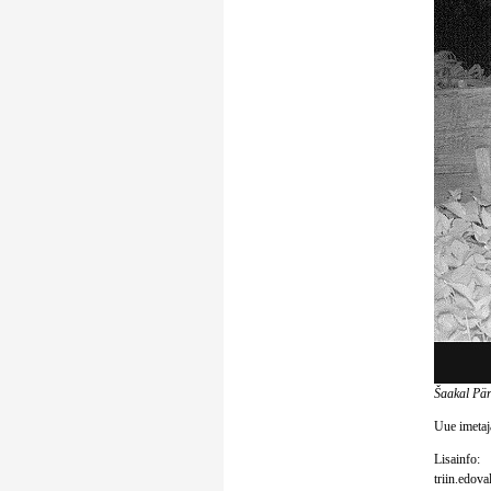
Šaakal Pär
Uue imetaja
Lisainfo:
triin.edov