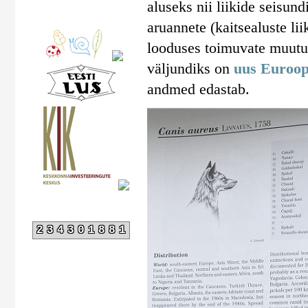
aluseks nii liikide seisun
aruannete (kaitsealuste lii
looduses toimuvate muutus
väljundiks on
uus Euroop
andmed edastab.
234301881