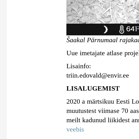
Šaakal Pärnumaal rajakaa
Uue imetajate atlase proje
Lisainfo:
triin.edovald@envir.ee
LISALUGEMIST
2020 a märtsikuu Eesti Lo
muutustest viimase 70 aast
meilt kadunud liikidest a
veebis