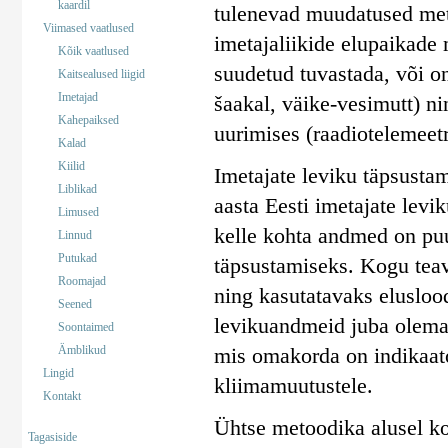
kaardil
tulenevad muudatused mets
Viimased vaatlused
imetajaliikide elupaikade
Kõik vaatlused
suudetud tuvastada, või on
Kaitsealused liigid
Imetajad
šaakal, väike-vesimutt) ni
Kahepaiksed
uurimises (raadiotelemeetr
Kalad
Kiilid
Imetajate leviku täpsusta
Liblikad
aasta Eesti imetajate levi
Limused
kelle kohta andmed on puu
Linnud
Putukad
täpsustamiseks. Kogu teav
Roomajad
ning kasutatavaks elusloo
Seened
levikuandmeid juba olemas
Soontaimed
Ämblikud
mis omakorda on indikaato
Lingid
kliimamuutustele.
Kontakt
Ühtse metoodika alusel koo
Tagasiside