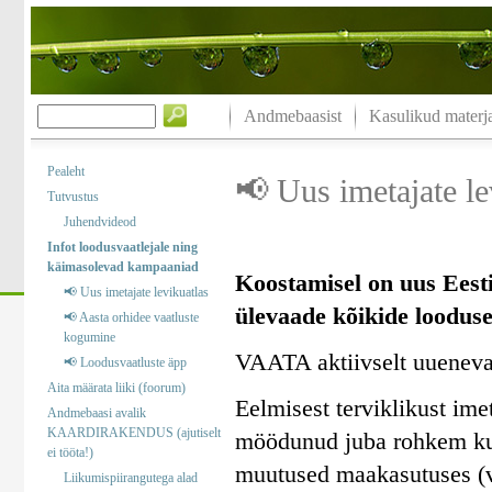
Andmebaasist
Kasulikud materja
Pealeht
📢 Uus imetajate le
Tutvustus
Juhendvideod
Infot loodusvaatlejale ning
käimasolevad kampaaniad
Koostamisel on uus Eesti
📢 Uus imetajate levikuatlas
ülevaade kõikide looduses
📢 Aasta orhidee vaatluste
kogumine
VAATA aktiivselt uuenev
📢 Loodusvaatluste äpp
Aita määrata liiki (foorum)
Eelmisest terviklikust im
Andmebaasi avalik
KAARDIRAKENDUS (ajutiselt
möödunud juba rohkem kui
ei tööta!)
muutused maakasutuses (v
Liikumispiirangutega alad