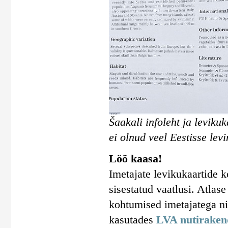
Šaakali infoleht ja leviku
ei olnud veel Eestisse levi
Löö kaasa!
Imetajate levikukaartide 
sisestatud vaatlusi. Atlas
kohtumised imetajatega n
kasutades
LVA nutiraken