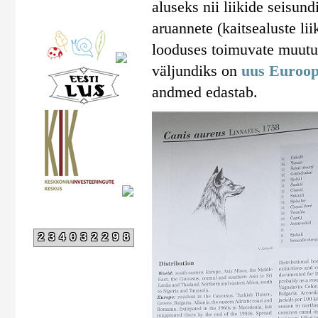
aluseks nii liikide seisun
aruannete (kaitsealuste lii
looduses toimuvate muutus
väljundiks on
uus Euroop
andmed edastab.
234032298