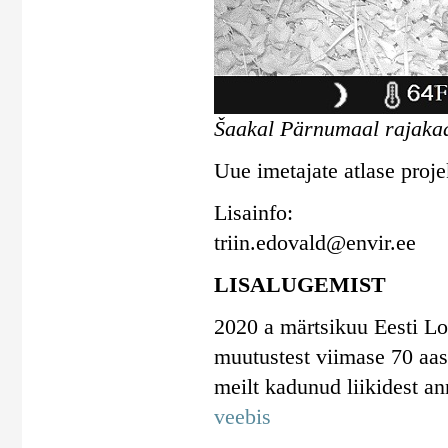
Šaakal Pärnumaal rajakaa
Uue imetajate atlase proje
Lisainfo:
triin.edovald@envir.ee
LISALUGEMIST
2020 a märtsikuu Eesti Lo
muutustest viimase 70 aast
meilt kadunud liikidest a
veebis