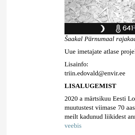
Šaakal Pärnumaal rajakaa
Uue imetajate atlase proje
Lisainfo:
triin.edovald@envir.ee
LISALUGEMIST
2020 a märtsikuu Eesti Lo
muutustest viimase 70 aast
meilt kadunud liikidest a
veebis