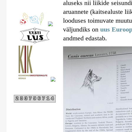
aluseks nii liikide seisun
aruannete (kaitsealuste lii
looduses toimuvate muutus
väljundiks on
uus Euroop
andmed edastab.
233796714