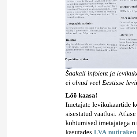
Šaakali infoleht ja leviku
ei olnud veel Eestisse levi
Löö kaasa!
Imetajate levikukaartide 
sisestatud vaatlusi. Atlas
kohtumised imetajatega n
kasutades
LVA nutiraken