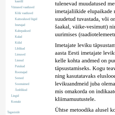
kaardil
tulenevad muudatused mets
Viimased vaatlused
imetajaliikide elupaikade
Kõik vaatlused
suudetud tuvastada, või on
Kaitsealused liigid
Imetajad
šaakal, väike-vesimutt) ni
Kahepaiksed
uurimises (raadiotelemeetr
Kalad
Kiilid
Imetajate leviku täpsusta
Liblikad
aasta Eesti imetajate levi
Limused
kelle kohta andmed on puu
Linnud
Putukad
täpsustamiseks. Kogu teav
Roomajad
ning kasutatavaks elusloo
Seened
levikuandmeid juba olemas
Soontaimed
Ämblikud
mis omakorda on indikaato
Lingid
kliimamuutustele.
Kontakt
Ühtse metoodika alusel koo
Tagasiside