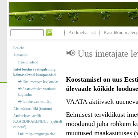
Andmebaasist
Kasulikud materja
Pealeht
📢 Uus imetajate le
Tutvustus
Juhendvideod
Infot loodusvaatlejale ning
käimasolevad kampaaniad
Koostamisel on uus Eesti
📢 Uus imetajate levikuatlas
ülevaade kõikide looduses
📢 Aasta orhidee vaatluste
kogumine
VAATA aktiivselt uuenev
📢 Loodusvaatluste äpp
Aita määrata liiki (foorum)
Eelmisest terviklikust im
Andmebaasi avalik
KAARDIRAKENDUS (ajutiselt
möödunud juba rohkem kui
ei tööta!)
muutused maakasutuses (v
Liikumispiirangutega alad