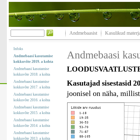
Andmebaasist
Kasulikud materja
Infoks
Andmebaasi kasu
Andmebaasi kasutamise
kokkuvõte 2019. a kohta
LOODUSVAATLUSTE
Andmebaasi kasutamise
kokkuvõte 2018. a kohta
Kasutajad sisestasid 2
Andmebaasi kasutamise
kokkuvõte 2017. a kohta
joonisel on näha, millist
Andmebaasi kasutamise
kokkuvõte 2016. a kohta
Andmebaasi kasutamise
kokkuvõte 2015. a kohta
Andmebaasi kasutamise
kokkuvõte 2014. a kohta
Andmebaasi kasutamise
kokkuvõte 2013. a kohta