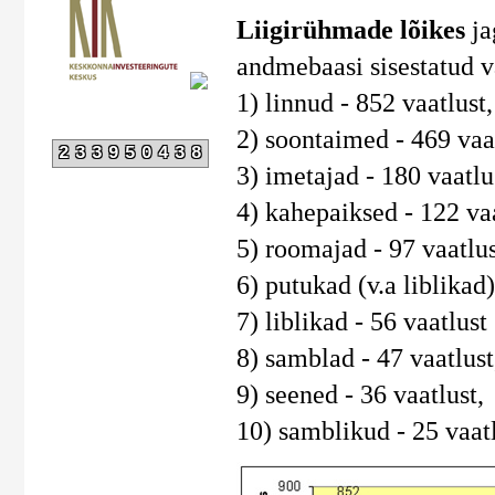
Liigirühmade lõikes
ja
andmebaasi sisestatud v
1) linnud - 852 vaatlust,
2) soontaimed - 469 vaat
233950438
3) imetajad - 180 vaatlu
4) kahepaiksed - 122 vaa
5) roomajad - 97 vaatlus
6) putukad (v.a liblikad)
7) liblikad - 56 vaatlust
8) samblad - 47 vaatlust
9) seened - 36 vaatlust,
10) samblikud - 25 vaatl