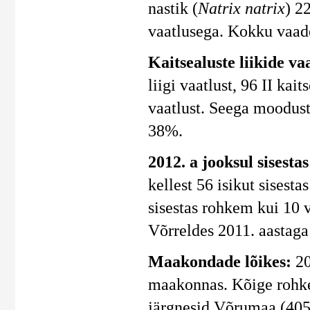
nastik (
Natrix natrix
) 2
vaatlusega. Kokku vaadel
Kaitsealuste liikide vaa
liigi vaatlust, 96 II kait
vaatlust. Seega moodusta
38%.
2012. a jooksul sisesta
kellest 56 isikut sisest
sisestas rohkem kui 10 v
Võrreldes 2011. aastaga 
Maakondade lõikes:
20
maakonnas. Kõige rohkem
järgnesid Võrumaa (405