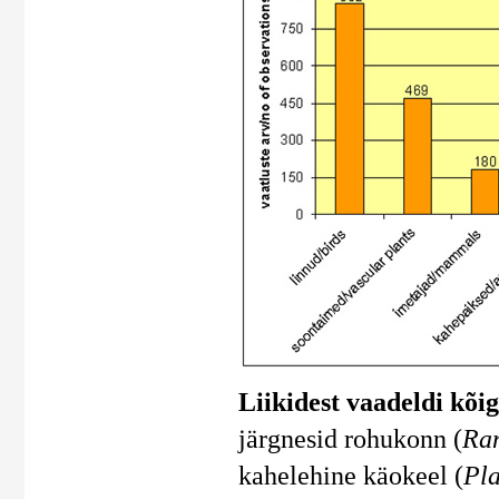
Liikidest vaadeldi kõ
järgnesid rohukonn (
Ran
kahelehine käokeel (
Pla