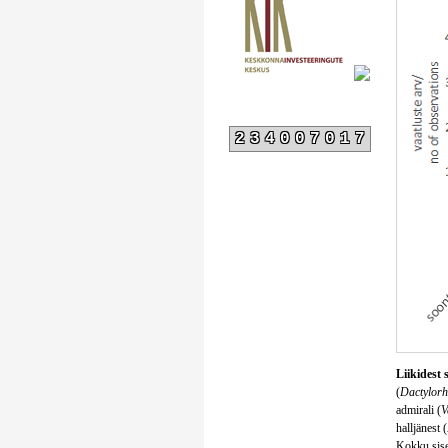
234007017
Liikidest 
(
Dactylorhi
admirali (
V
halljänest (
Kokku sises