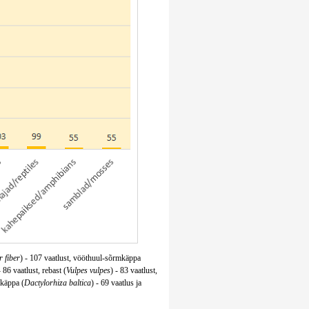
 fiber
) - 107 vaatlust, vööthuul-sõrmkäppa
- 86 vaatlust, rebast (
Vulpes vulpes
) - 83 vaatlust,
mkäppa (
Dactylorhiza baltica
) - 69 vaatlus ja