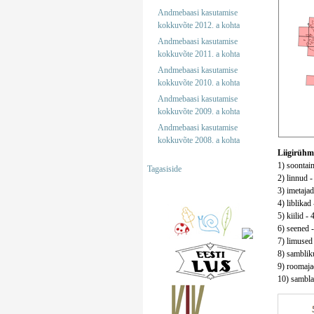
Andmebaasi kasutamise
kokkuvõte 2012. a kohta
Andmebaasi kasutamise
kokkuvõte 2011. a kohta
Andmebaasi kasutamise
kokkuvõte 2010. a kohta
Andmebaasi kasutamise
kokkuvõte 2009. a kohta
Andmebaasi kasutamise
kokkuvõte 2008. a kohta
Liigirühm
1) soontaim
Tagasiside
2) linnud -
3) imetajad
4) liblikad 
5) kiilid - 
6) seened -
7) limused 
8) sambliku
9) roomajad
10) samblad