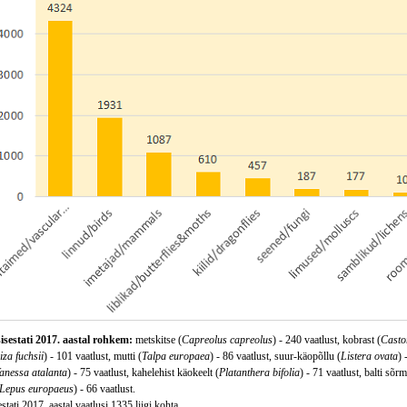
sisestati 2017. aastal rohkem:
metskitse (
Capreolus capreolus
) - 240 vaatlust, kobrast (
Castor
za fuchsii
) - 101 vaatlust, mutti (
Talpa europaea
) - 86 vaatlust, suur-käopõllu (
Listera ovata
) 
anessa atalanta
) - 75 vaatlust, kahelehist käokeelt (
Platanthera bifolia
) - 71 vaatlust, balti sõr
Lepus europaeus
) - 66 vaatlust.
tati 2017. aastal vaatlusi 1335 liigi kohta.