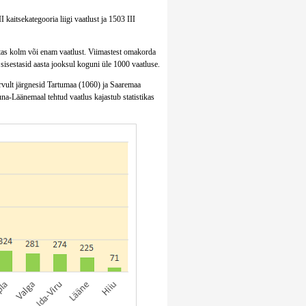
II kaitsekategooria liigi vaatlust ja 1503 III
estas kolm või enam vaatlust. Viimastest omakorda
sisestasid aasta jooksul koguni üle 1000 vaatluse.
arvult järgnesid Tartumaa (1060) ja Saaremaa
na-Läänemaal tehtud vaatlus kajastub statistikas