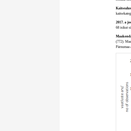
Kaitsealus
kaitsekatego
2017. a jo
68 isikut s
Maakondad
(772). Maak
Pärnumaa a