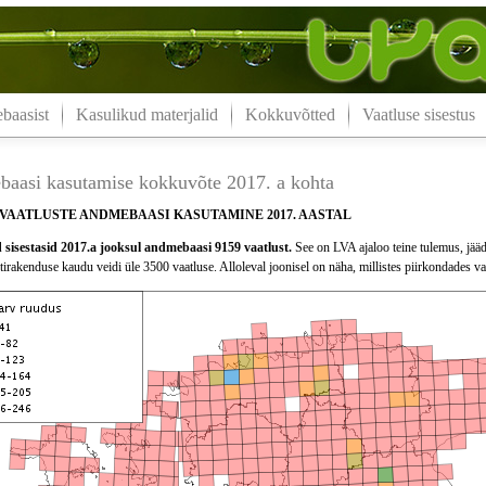
aasist
Kasulikud materjalid
Kokkuvõtted
Vaatluse sisestus
aasi kasutamise kokkuvõte 2017. a kohta
VAATLUSTE ANDMEBAASI KASUTAMINE 2017. AASTAL
 sisestasid 2017.a jooksul andmebaasi 9159 vaatlust.
See on LVA ajaloo teine tulemus, jääde
utirakenduse kaudu veidi üle 3500 vaatluse. Alloleval joonisel on näha, millistes piirkondades vaa