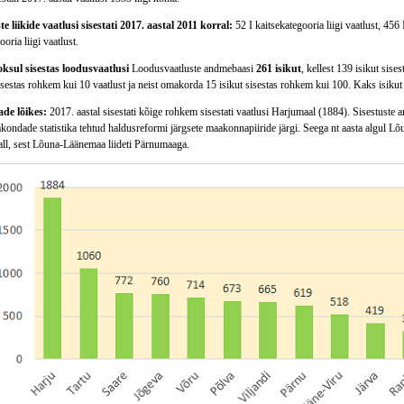
te liikide vaatlusi sisestati 2017. aastal 2011 korral:
52 I kaitsekategooria liigi vaatlust, 456 
oria liigi vaatlust.
oksul sisestas loodusvaatlusi
Loodusvaatluste andmebaasi
261 isikut
, kellest 139 isikut sis
isestas rohkem kui 10 vaatlust ja neist omakorda 15 isikut sisestas rohkem kui 100. Kaks isikut 
e lõikes:
2017. aastal sisestati kõige rohkem sisestati vaatlusi Harjumaal (1884). Sisestuste 
ondade statistika tehtud haldusreformi järgsete maakonnapiiride järgi. Seega nt aasta algul Lõu
ll, sest Lõuna-Läänemaa liideti Pärnumaaga.