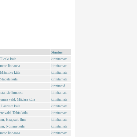
Staatus
Oleski küla
kinnitamata
õmme linnaosa
kinnitamata
 Männiku küla
kinnitamata
Madala küla
kinnitamata
kinnitatud
stamäe linnaosa
kinnitamata
umaa vald, Mädara küla
kinnitamata
 Lääniste küla
kinnitamata
e vald, Tobia küla
kinnitamata
nn, Haapsalu linn
kinnitamata
inn, Nõmme küla
kinnitamata
õmme linnaosa
kinnitamata