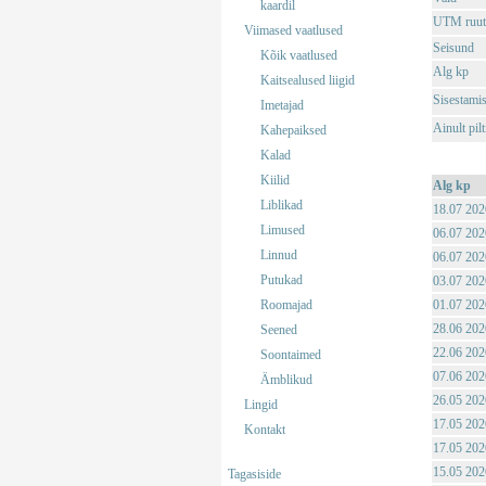
kaardil
UTM ruut
Viimased vaatlused
Seisund
Kõik vaatlused
Alg kp
Kaitsealused liigid
Sisestami
Imetajad
Ainult pil
Kahepaiksed
Kalad
Kiilid
Alg kp
Liblikad
18.07 202
Limused
06.07 202
Linnud
06.07 202
Putukad
03.07 202
Roomajad
01.07 202
28.06 202
Seened
22.06 202
Soontaimed
07.06 202
Ämblikud
26.05 202
Lingid
17.05 202
Kontakt
17.05 202
15.05 202
Tagasiside