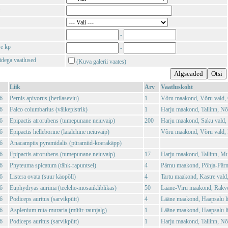
-
se kp
-
tidega vaatlused
(Kuva galerii vaates)
Liik
Arv
Vaatluskoht
6
Pernis apivorus (herilaseviu)
1
Võru maakond, Võru vald, 
6
Falco columbarius (väikepistrik)
1
Harju maakond, Tallinn, N
6
Epipactis atrorubens (tumepunane neiuvaip)
200
Harju maakond, Saku vald,
6
Epipactis helleborine (laialehine neiuvaip)
Võru maakond, Võru vald, 
6
Anacamptis pyramidalis (püramiid-koerakäpp)
6
Epipactis atrorubens (tumepunane neiuvaip)
17
Harju maakond, Tallinn, Mu
6
Phyteuma spicatum (tähk-rapuntsel)
4
Pärnu maakond, Põhja-Pärn
6
Listera ovata (suur käopõll)
4
Tartu maakond, Kastre vald,
6
Euphydryas aurinia (teelehe-mosaiikliblikas)
50
Lääne-Viru maakond, Rakver
6
Podiceps auritus (sarvikpütt)
4
Lääne maakond, Haapsalu li
6
Asplenium ruta-muraria (müür-raunjalg)
1
Lääne maakond, Haapsalu l
6
Podiceps auritus (sarvikpütt)
1
Harju maakond, Tallinn, N