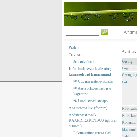
Andmeb
Pealeht
Kaitsea
Tutvustus
Otsing
Juhendvideod
Liigi rüh
Infot loodusvaatlejale ning
käimasolevad kampaaniad
Otsing liig
📢 Uus imetajate levikuatlas
Liik
📢 Aasta orhidee vaatluste
kogumine
📢 Loodusvaatluste äpp
Aita määrata liiki (foorum)
Kõik kaits
Andmebaasi avalik
Kaitsekate
KAARDIRAKENDUS (ajutiselt
Kohanimi
ei tööta!)
Maakond
Liikumispiirangutega alad
Vald