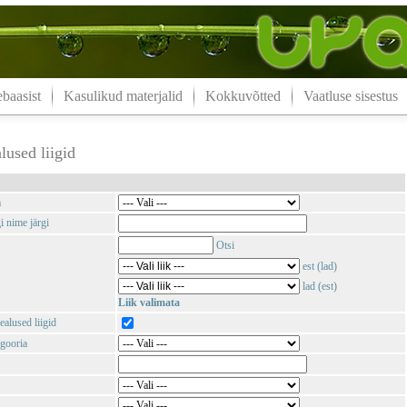
aasist
Kasulikud materjalid
Kokkuvõtted
Vaatluse sisestus
lused liigid
m
i nime järgi
Otsi
est (lad)
lad (est)
Liik valimata
ealused liigid
gooria