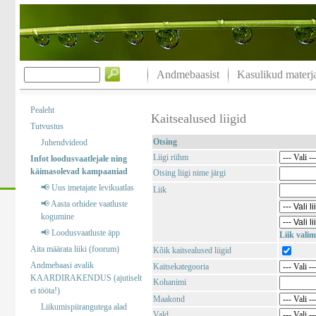
Andmebaasist
Kasulikud materja
Pealeht
Kaitsealused liigid
Tutvustus
Otsing
Juhendvideod
Liigi rühm
Infot loodusvaatlejale ning
käimasolevad kampaaniad
Otsing liigi nime järgi
📢 Uus imetajate levikuatlas
Liik
📢 Aasta orhidee vaatluste
kogumine
📢 Loodusvaatluste äpp
Liik valim
Aita määrata liiki (foorum)
Kõik kaitsealused liigid
Andmebaasi avalik
Kaitsekategooria
KAARDIRAKENDUS (ajutiselt
Kohanimi
ei tööta!)
Maakond
Liikumispiirangutega alad
Vald