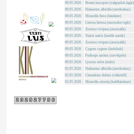
09.05 2026
Branta leucopsis (valgepõsk-lagle)
09.05 2026
Haliaeetus albicilla (merikotkas)
09.05 2026
Motacilla flava (hänilane)
09.05 2026
Limosa limosa (mustsaba-vigle)
09.05 2026
Zootoca vivipara (arusisalik)
09.05 2026
Natrix natrix (harilik nastik)
09.05 2026
Zootoca vivipara (arusisalik)
09.05 2026
Cygnus cygnus (laululuik)
09.05 2026
Podiceps auritus (sarvikpütt)
09.05 2026
Lyrurus tetrix (teder)
02.05 2026
Haliaeetus albicilla (merikotkas)
02.05 2026
Charadrius dubius (väiketüll)
02.05 2026
Motacilla citreola (kuldhänilane)
232927796