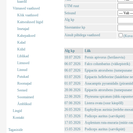
kaardil
UTM ruut
Viimased vaatlused
Seisund
Kõik vaatlused
Alg kp
Kaitsealused liigid
Sisestamise kp
Imetajad
Ainult piltidega vaatlused
Kahepaiksed
(Kuva 
Kalad
Kiilid
Alg kp
Liik
Liblikad
18.07 2026
Pernis apivorus (herilaseviu)
Limused
06.07 2026
Falco columbarius (väikepistrik)
Linnud
06.07 2026
Epipactis atrorubens (tumepunane 
Putukad
03.07 2026
Epipactis helleborine (laialehine n
Roomajad
01.07 2026
Anacamptis pyramidalis (püramii
28.06 2026
Epipactis atrorubens (tumepunane 
Seened
22.06 2026
Phyteuma spicatum (tähk-rapuntse
Soontaimed
07.06 2026
Listera ovata (suur käopõll)
Ämblikud
26.05 2026
Euphydryas aurinia (teelehe-mosaii
Lingid
17.05 2026
Podiceps auritus (sarvikpütt)
Kontakt
17.05 2026
Asplenium ruta-muraria (müür-rau
15.05 2026
Podiceps auritus (sarvikpütt)
Tagasiside