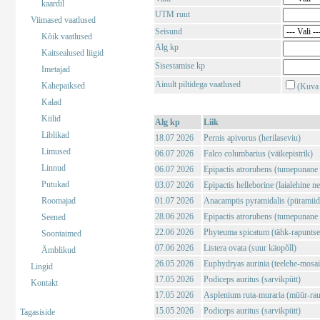
kaardil
UTM ruut
Viimased vaatlused
Seisund
Kõik vaatlused
Alg kp
Kaitsealused liigid
Sisestamise kp
Imetajad
Ainult piltidega vaatlused
Kahepaiksed
(Kuva 
Kalad
Kiilid
Alg kp
Liik
Liblikad
18.07 2026
Pernis apivorus (herilaseviu)
Limused
06.07 2026
Falco columbarius (väikepistrik)
Linnud
06.07 2026
Epipactis atrorubens (tumepunane 
Putukad
03.07 2026
Epipactis helleborine (laialehine n
Roomajad
01.07 2026
Anacamptis pyramidalis (püramii
28.06 2026
Epipactis atrorubens (tumepunane 
Seened
22.06 2026
Phyteuma spicatum (tähk-rapuntse
Soontaimed
07.06 2026
Listera ovata (suur käopõll)
Ämblikud
26.05 2026
Euphydryas aurinia (teelehe-mosaii
Lingid
17.05 2026
Podiceps auritus (sarvikpütt)
Kontakt
17.05 2026
Asplenium ruta-muraria (müür-rau
15.05 2026
Podiceps auritus (sarvikpütt)
Tagasiside