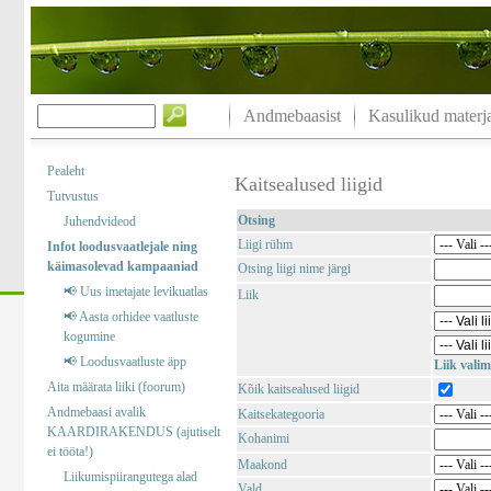
Andmebaasist
Kasulikud materja
Pealeht
Kaitsealused liigid
Tutvustus
Otsing
Juhendvideod
Liigi rühm
Infot loodusvaatlejale ning
käimasolevad kampaaniad
Otsing liigi nime järgi
📢 Uus imetajate levikuatlas
Liik
📢 Aasta orhidee vaatluste
kogumine
📢 Loodusvaatluste äpp
Liik valim
Aita määrata liiki (foorum)
Kõik kaitsealused liigid
Andmebaasi avalik
Kaitsekategooria
KAARDIRAKENDUS (ajutiselt
Kohanimi
ei tööta!)
Maakond
Liikumispiirangutega alad
Vald