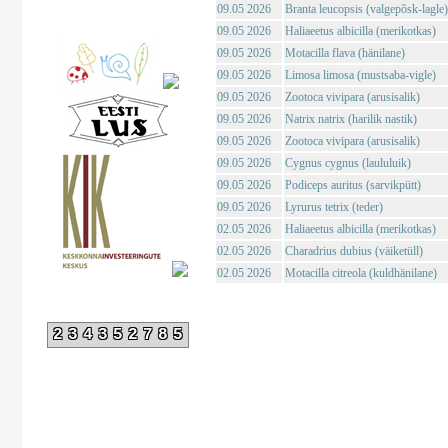
09.05 2026
Branta leucopsis (valgepõsk-lagle)
09.05 2026
Haliaeetus albicilla (merikotkas)
09.05 2026
Motacilla flava (hänilane)
09.05 2026
Limosa limosa (mustsaba-vigle)
09.05 2026
Zootoca vivipara (arusisalik)
09.05 2026
Natrix natrix (harilik nastik)
09.05 2026
Zootoca vivipara (arusisalik)
09.05 2026
Cygnus cygnus (laululuik)
09.05 2026
Podiceps auritus (sarvikpütt)
09.05 2026
Lyrurus tetrix (teder)
02.05 2026
Haliaeetus albicilla (merikotkas)
02.05 2026
Charadrius dubius (väiketüll)
02.05 2026
Motacilla citreola (kuldhänilane)
234352785