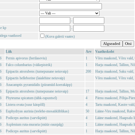
-
se kp
-
tidega vaatlused
(Kuva galerii vaates)
Liik
Arv
Vaatluskoht
6
Pernis apivorus (herilaseviu)
1
Võru maakond, Võru vald, 
6
Falco columbarius (väikepistrik)
1
Harju maakond, Tallinn, N
6
Epipactis atrorubens (tumepunane neiuvaip)
200
Harju maakond, Saku vald,
6
Epipactis helleborine (laialehine neiuvaip)
Võru maakond, Võru vald, 
6
Anacamptis pyramidalis (püramiid-koerakäpp)
6
Epipactis atrorubens (tumepunane neiuvaip)
17
Harju maakond, Tallinn, Mu
6
Phyteuma spicatum (tähk-rapuntsel)
4
Pärnu maakond, Põhja-Pärn
6
Listera ovata (suur käopõll)
4
Tartu maakond, Kastre vald,
6
Euphydryas aurinia (teelehe-mosaiikliblikas)
50
Lääne-Viru maakond, Rakver
6
Podiceps auritus (sarvikpütt)
4
Lääne maakond, Haapsalu li
6
Asplenium ruta-muraria (müür-raunjalg)
1
Lääne maakond, Haapsalu l
6
Podiceps auritus (sarvikpütt)
1
Harju maakond, Tallinn, N