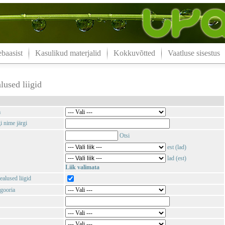
aasist
Kasulikud materjalid
Kokkuvõtted
Vaatluse sisestus
lused liigid
m
i nime järgi
Otsi
est (lad)
lad (est)
Liik valimata
ealused liigid
gooria