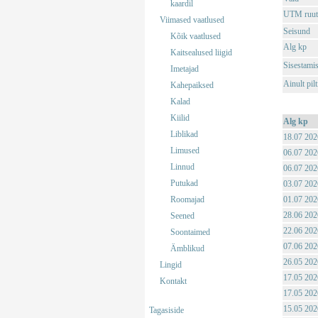
kaardil
UTM ruut
Viimased vaatlused
Seisund
Kõik vaatlused
Alg kp
Kaitsealused liigid
Sisestami
Imetajad
Ainult pil
Kahepaiksed
Kalad
Kiilid
Alg kp
Liblikad
18.07 202
Limused
06.07 202
Linnud
06.07 202
Putukad
03.07 202
Roomajad
01.07 202
28.06 202
Seened
22.06 202
Soontaimed
07.06 202
Ämblikud
26.05 202
Lingid
17.05 202
Kontakt
17.05 202
15.05 202
Tagasiside