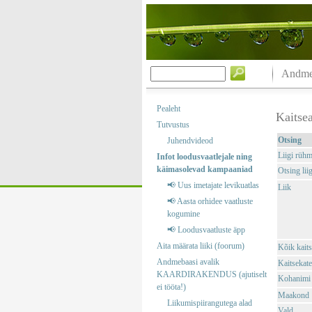
Andmeb
Pealeht
Kaitsea
Tutvustus
Otsing
Juhendvideod
Liigi rüh
Infot loodusvaatlejale ning
käimasolevad kampaaniad
Otsing liig
📢 Uus imetajate levikuatlas
Liik
📢 Aasta orhidee vaatluste
kogumine
📢 Loodusvaatluste äpp
Aita määrata liiki (foorum)
Kõik kaits
Andmebaasi avalik
Kaitsekate
KAARDIRAKENDUS (ajutiselt
Kohanimi
ei tööta!)
Maakond
Liikumispiirangutega alad
Vald