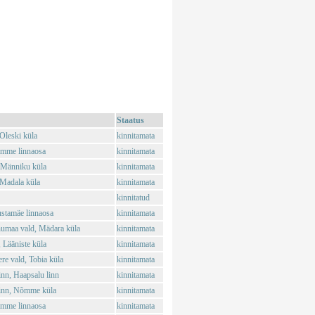
Staatus
Oleski küla
kinnitamata
õmme linnaosa
kinnitamata
 Männiku küla
kinnitamata
Madala küla
kinnitamata
kinnitatud
stamäe linnaosa
kinnitamata
umaa vald, Mädara küla
kinnitamata
 Lääniste küla
kinnitamata
e vald, Tobia küla
kinnitamata
nn, Haapsalu linn
kinnitamata
inn, Nõmme küla
kinnitamata
õmme linnaosa
kinnitamata