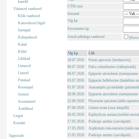
kaardil
UTM ruut
Viimased vaatlused
Seisund
Kõik vaatlused
Alg kp
Kaitsealused liigid
Sisestamise kp
Imetajad
Ainult piltidega vaatlused
Kahepaiksed
(Kuva 
Kalad
Kiilid
Alg kp
Liik
Liblikad
18.07 2026
Pernis apivorus (herilaseviu)
Limused
06.07 2026
Falco columbarius (väikepistrik)
Linnud
06.07 2026
Epipactis atrorubens (tumepunane 
Putukad
03.07 2026
Epipactis helleborine (laialehine n
Roomajad
01.07 2026
Anacamptis pyramidalis (püramii
28.06 2026
Epipactis atrorubens (tumepunane 
Seened
22.06 2026
Phyteuma spicatum (tähk-rapuntse
Soontaimed
07.06 2026
Listera ovata (suur käopõll)
Ämblikud
26.05 2026
Euphydryas aurinia (teelehe-mosaii
Lingid
17.05 2026
Podiceps auritus (sarvikpütt)
Kontakt
17.05 2026
Asplenium ruta-muraria (müür-rau
15.05 2026
Podiceps auritus (sarvikpütt)
Tagasiside