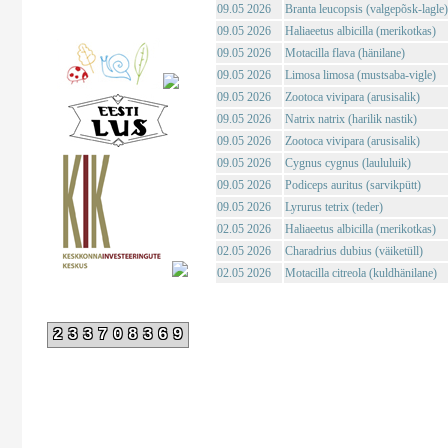
09.05 2026
Branta leucopsis (valgepõsk-lagle)
09.05 2026
Haliaeetus albicilla (merikotkas)
09.05 2026
Motacilla flava (hänilane)
09.05 2026
Limosa limosa (mustsaba-vigle)
09.05 2026
Zootoca vivipara (arusisalik)
09.05 2026
Natrix natrix (harilik nastik)
09.05 2026
Zootoca vivipara (arusisalik)
09.05 2026
Cygnus cygnus (laululuik)
09.05 2026
Podiceps auritus (sarvikpütt)
09.05 2026
Lyrurus tetrix (teder)
02.05 2026
Haliaeetus albicilla (merikotkas)
02.05 2026
Charadrius dubius (väiketüll)
02.05 2026
Motacilla citreola (kuldhänilane)
233708369