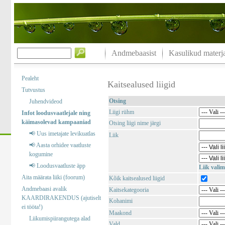
Andmebaasist
Kasulikud materja
Pealeht
Kaitsealused liigid
Tutvustus
Otsing
Juhendvideod
Liigi rühm
Infot loodusvaatlejale ning
käimasolevad kampaaniad
Otsing liigi nime järgi
📢 Uus imetajate levikuatlas
Liik
📢 Aasta orhidee vaatluste
kogumine
📢 Loodusvaatluste äpp
Liik valim
Aita määrata liiki (foorum)
Kõik kaitsealused liigid
Andmebaasi avalik
Kaitsekategooria
KAARDIRAKENDUS (ajutiselt
Kohanimi
ei tööta!)
Maakond
Liikumispiirangutega alad
Vald