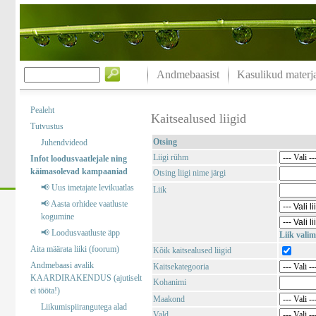
Andmebaasist
Kasulikud materja
Pealeht
Kaitsealused liigid
Tutvustus
Otsing
Juhendvideod
Liigi rühm
Infot loodusvaatlejale ning
käimasolevad kampaaniad
Otsing liigi nime järgi
📢 Uus imetajate levikuatlas
Liik
📢 Aasta orhidee vaatluste
kogumine
📢 Loodusvaatluste äpp
Liik valim
Aita määrata liiki (foorum)
Kõik kaitsealused liigid
Andmebaasi avalik
Kaitsekategooria
KAARDIRAKENDUS (ajutiselt
Kohanimi
ei tööta!)
Maakond
Liikumispiirangutega alad
Vald