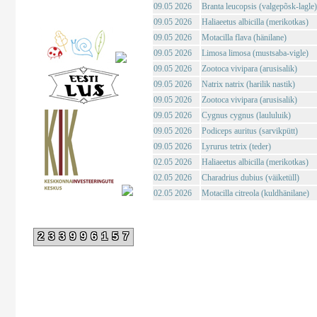
09.05 2026
Branta leucopsis (valgepõsk-lagle)
09.05 2026
Haliaeetus albicilla (merikotkas)
09.05 2026
Motacilla flava (hänilane)
09.05 2026
Limosa limosa (mustsaba-vigle)
09.05 2026
Zootoca vivipara (arusisalik)
09.05 2026
Natrix natrix (harilik nastik)
09.05 2026
Zootoca vivipara (arusisalik)
09.05 2026
Cygnus cygnus (laululuik)
09.05 2026
Podiceps auritus (sarvikpütt)
09.05 2026
Lyrurus tetrix (teder)
02.05 2026
Haliaeetus albicilla (merikotkas)
02.05 2026
Charadrius dubius (väiketüll)
02.05 2026
Motacilla citreola (kuldhänilane)
233996157