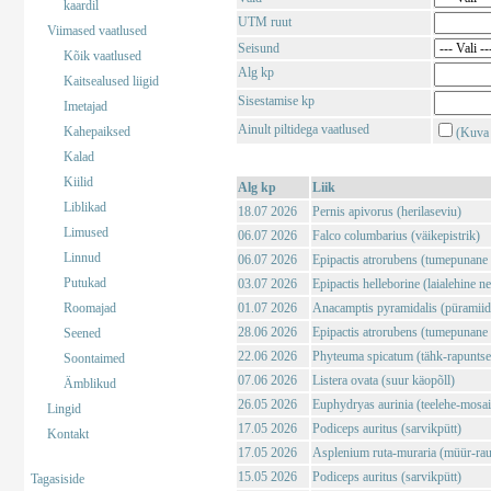
kaardil
UTM ruut
Viimased vaatlused
Seisund
Kõik vaatlused
Alg kp
Kaitsealused liigid
Sisestamise kp
Imetajad
Ainult piltidega vaatlused
Kahepaiksed
(Kuva 
Kalad
Kiilid
Alg kp
Liik
Liblikad
18.07 2026
Pernis apivorus (herilaseviu)
Limused
06.07 2026
Falco columbarius (väikepistrik)
Linnud
06.07 2026
Epipactis atrorubens (tumepunane 
Putukad
03.07 2026
Epipactis helleborine (laialehine n
Roomajad
01.07 2026
Anacamptis pyramidalis (püramii
28.06 2026
Epipactis atrorubens (tumepunane 
Seened
22.06 2026
Phyteuma spicatum (tähk-rapuntse
Soontaimed
07.06 2026
Listera ovata (suur käopõll)
Ämblikud
26.05 2026
Euphydryas aurinia (teelehe-mosaii
Lingid
17.05 2026
Podiceps auritus (sarvikpütt)
Kontakt
17.05 2026
Asplenium ruta-muraria (müür-rau
15.05 2026
Podiceps auritus (sarvikpütt)
Tagasiside