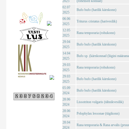
2025
(rohelised konnad)
02.07
Bufo bufo (harilik kärnkonn)
2025
06.06
Triturus cristatus (harivesilik)
2025
12.05
Rana temporaria (rohukonn)
2025
29.04
Bufo bufo (harilik kärnkonn)
2025
14.04
Bufo sp. (kärnkonnad (liigini määrama
2025
29.03
Rana temporaria (rohukonn)
2025
29.03
Bufo bufo (harilik kärnkonn)
2025
05.09
Bufo bufo (harilik kärnkonn)
2024
233768234
28.06
Lissotriton vulgaris (tähnikvesilik)
2024
28.06
Pelophylax lessonae (tiigikonn)
2024
28.04
Rana temporaria & Rana arvalis (pruu
2024