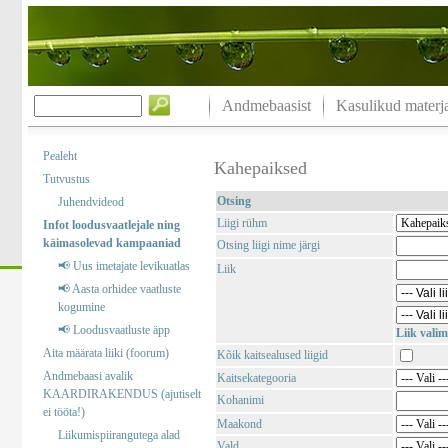
Andmebaasist
Kasulikud materja
Pealeht
Kahepaiksed
Tutvustus
Otsing
Juhendvideod
Liigi rühm
Infot loodusvaatlejale ning
käimasolevad kampaaniad
Otsing liigi nime järgi
📢 Uus imetajate levikuatlas
Liik
📢 Aasta orhidee vaatluste
kogumine
📢 Loodusvaatluste äpp
Liik valim
Aita määrata liiki (foorum)
Kõik kaitsealused liigid
Andmebaasi avalik
Kaitsekategooria
KAARDIRAKENDUS (ajutiselt
Kohanimi
ei tööta!)
Maakond
Liikumispiirangutega alad
Vald