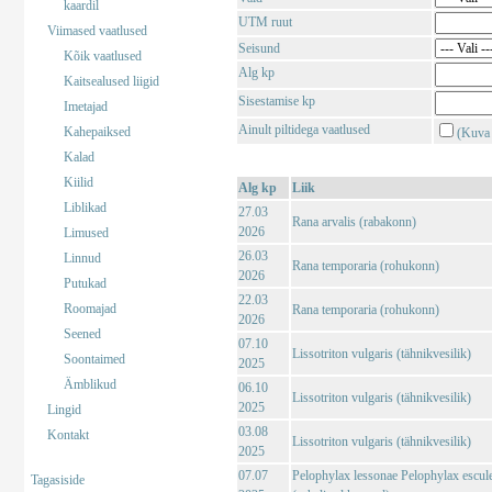
kaardil
UTM ruut
Viimased vaatlused
Seisund
Kõik vaatlused
Alg kp
Kaitsealused liigid
Sisestamise kp
Imetajad
Ainult piltidega vaatlused
Kahepaiksed
(Kuva 
Kalad
Kiilid
Alg kp
Liik
Liblikad
27.03
Rana arvalis (rabakonn)
2026
Limused
26.03
Linnud
Rana temporaria (rohukonn)
2026
Putukad
22.03
Roomajad
Rana temporaria (rohukonn)
2026
Seened
07.10
Lissotriton vulgaris (tähnikvesilik)
Soontaimed
2025
Ämblikud
06.10
Lissotriton vulgaris (tähnikvesilik)
2025
Lingid
03.08
Kontakt
Lissotriton vulgaris (tähnikvesilik)
2025
07.07
Pelophylax lessonae Pelophylax escul
Tagasiside